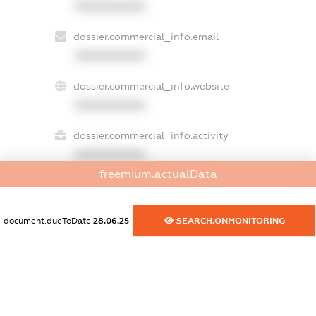
XXXXXXXXXX
dossier.commercial_info.email
XXXXXXXXXX
dossier.commercial_info.website
XXXXXXXXXX
dossier.commercial_info.activity
XXXXXXXXXX
freemium.actualData
freemium.exampleText_1
document.dueToDate
28.06.25
SEARCH.ONMONITORING
freemium.exampleText_2
freemium.anonymousPerSearch2
FREEMIUM.DETAILS
FREEMIUM.REGISTER