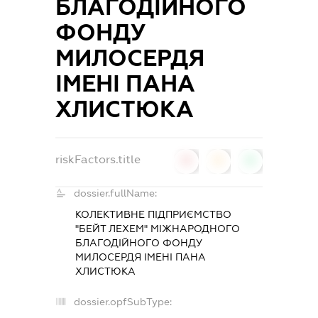
БЛАГОДІЙНОГО
ФОНДУ
МИЛОСЕРДЯ
ІМЕНІ ПАНА
ХЛИСТЮКА
riskFactors.title
0
0
0
dossier.fullName:
КОЛЕКТИВНЕ ПІДПРИЄМСТВО
"БЕЙТ ЛЕХЕМ" МІЖНАРОДНОГО
БЛАГОДІЙНОГО ФОНДУ
МИЛОСЕРДЯ ІМЕНІ ПАНА
ХЛИСТЮКА
dossier.opfSubType: