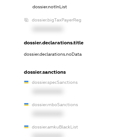
dossier.notInList
dossier.bigTaxPayerReg
XXXXXXXXXX
dossier.declarations.title
dossier.declarations.noData
dossier.sanctions
dossier.specSanctions
XXXXXXXXXX
dossier.rnboSanctions
XXXXXXXXXX
dossier.amkuBlackList
XXXXXXXXXX