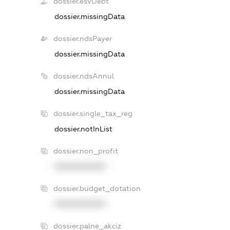
dossier.esvDebt
dossier.missingData
dossier.ndsPayer
dossier.missingData
dossier.ndsAnnul
dossier.missingData
dossier.single_tax_reg
dossier.notInList
dossier.non_profit
XXXXXXXXXX
dossier.budget_dotation
XXXXXXXXXX
dossier.palne_akciz