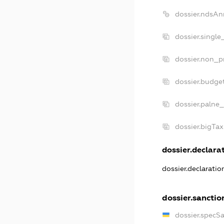
dossier.ndsAn
dossier.single
dossier.non_pr
dossier.budge
dossier.palne_
dossier.bigTa
dossier.declarat
dossier.declarati
dossier.sanctio
dossier.specS