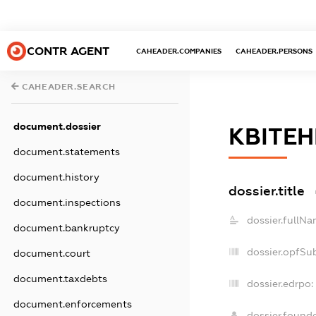
CONTR AGENT
CAHEADER.COMPANIES
CAHEADER.PERSONS
CAHEADER.SEARCH
document.dossier
КВІТЕН
document.statements
document.history
dossier.title
document.inspections
dossier.fullNa
document.bankruptcy
dossier.opfSu
document.court
document.taxdebts
dossier.edrpo:
document.enforcements
dossier.found