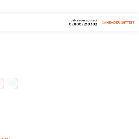
caHeader.contact
CAHEADER.GETTEST
0 (800) 210 102
0