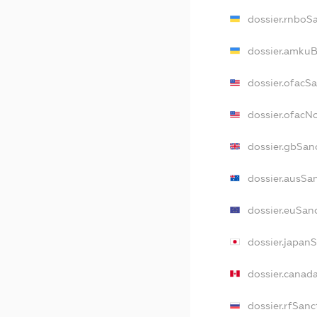
dossier.rnboS
dossier.amkuB
dossier.ofacS
dossier.ofac
dossier.gbSan
dossier.ausSa
dossier.euSan
dossier.japan
dossier.canad
dossier.rfSanc