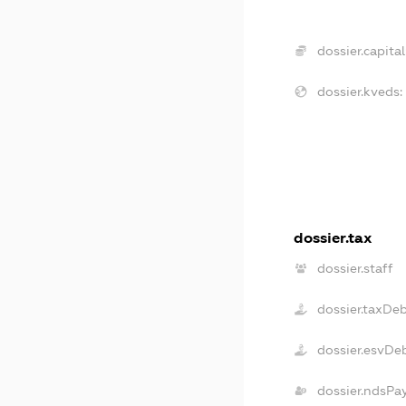
dossier.capital
dossier.kveds:
dossier.tax
dossier.staff
dossier.taxDe
dossier.esvDe
dossier.ndsPa