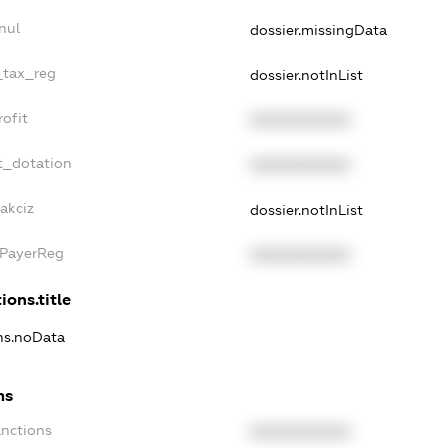
nul
dossier.missingData
_tax_reg
dossier.notInList
ofit
XXXXXXXXXX
t_dotation
XXXXXXXXXX
akciz
dossier.notInList
xPayerReg
XXXXXXXXXX
ions.title
ons.noData
ns
anctions
XXXXXXXXXX