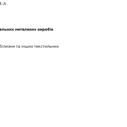
3-А
ельних металевих виробів
ь
ілизни та інших текстильних