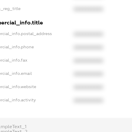
n_reg_title
XXXXXXXXXX
rcial_info.title
rcial_info.postal_address
XXXXXXXXXX
rcial_info.phone
XXXXXXXXXX
rcial_info.fax
XXXXXXXXXX
rcial_info.email
XXXXXXXXXX
rcial_info.website
XXXXXXXXXX
cial_info.activity
XXXXXXXXXX
ampleText_1
ampleText_2