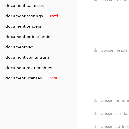
document.balances
document.scorings
new!
document.tenders
document.publicfunds
document.ved
dossier.heads:
document.semantrum
document.relationships
document.licenses
new!
dossier.benefic
dossier.smida:
dossier.addres