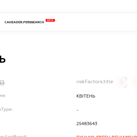
BETA
CAHEADER.PERSSEARCH
Ь
riskFactors.title
0
0
me:
КВІТЕНЬ
bType:
-
25483643
ersAndBenef: