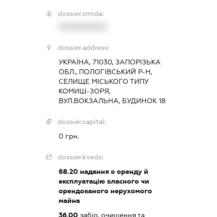
dossier.smida:
XXXXXXXXXX
dossier.address:
УКРАЇНА, 71030, ЗАПОРІЗЬКА
ОБЛ., ПОЛОГІВСЬКИЙ Р-Н,
СЕЛИЩЕ МІСЬКОГО ТИПУ
КОМИШ-ЗОРЯ,
ВУЛ.ВОКЗАЛЬНА, БУДИНОК 18
dossier.capital:
0 грн.
dossier.kveds:
68.20
надання в оренду й
експлуатацію власного чи
орендованого нерухомого
майна
36.00
забір, очищення та