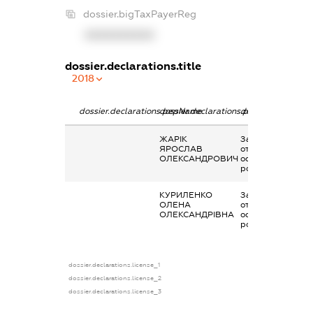
dossier.bigTaxPayerReg
XXXXXXXXXX
dossier.declarations.title
2018
dossier.declarations.pepName
dossier.declarations.personName
dossier.declarati
ЖАРІК
Заробітна плата
ЯРОСЛАВ
отримана за
ОЛЕКСАНДРОВИЧ
основним місцем
роботи
КУРИЛЕНКО
Заробітна плата
ОЛЕНА
отримана за
ОЛЕКСАНДРІВНА
основним місцем
роботи
dossier.declarations.license_1
dossier.declarations.license_2
dossier.declarations.license_3