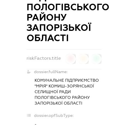
ПОЛОГІВСЬКОГО
РАЙОНУ
ЗАПОРІЗЬКОЇ
ОБЛАСТІ
riskFactors.title
0
0
0
dossier.fullName:
КОМУНАЛЬНЕ ПІДПРИЄМСТВО
"МРІЯ" КОМИШ-ЗОРЯНСЬКОЇ
СЕЛИЩНОЇ РАДИ
ПОЛОГІВСЬКОГО РАЙОНУ
ЗАПОРІЗЬКОЇ ОБЛАСТІ
dossier.opfSubType:
-