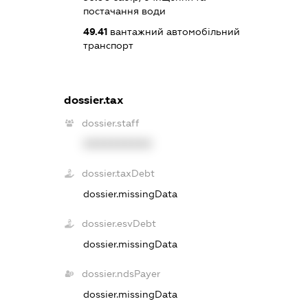
постачання води
49.41
вантажний автомобільний
транспорт
dossier.tax
dossier.staff
XXXXXXXXXX
dossier.taxDebt
dossier.missingData
dossier.esvDebt
dossier.missingData
dossier.ndsPayer
dossier.missingData