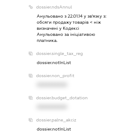
dossier.ndsAnnul
Анульовано з 22.01.14 у зв'язку з:
обсяги продажу товарiв < нiж
визначенi у Кодексi
Анульовано за iнiцiативою
платника.
dossier.single_tax_reg
dossier.notInList
dossier.non_profit
XXXXXXXXXX
dossier.budget_dotation
XXXXXXXXXX
dossier.palne_akciz
dossier.notInList