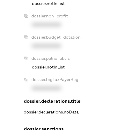
dossier.notInList
dossier.non_profit
XXXXXXXXXX
dossier.budget_dotation
XXXXXXXXXX
dossier.palne_akciz
dossier.notInList
dossier.bigTaxPayerReg
XXXXXXXXXX
dossier.declarations.title
dossier.declarations.noData
dossier.sanctions