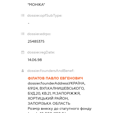
"МОНІКА"
dossier.opfSubType:
-
dossier.edrpo:
25485375
dossier.regDate:
14.06.98
dossier.foundersAndBenef:
ФІЛАТОВ ПАВЛО ЕВГЕНОВИЧ
dossier.founderAddress
УКРАЇНА,
69124, ВУЛ.КАЛНИШЕВСЬКОГО,
БУД.20, КВ.21, М.ЗАПОРІЖЖЯ,
ХОРТИЦЬКИЙ РАЙОН,
ЗАПОРІЗЬКА ОБЛАСТЬ
Розмір внеску до статутного фонду