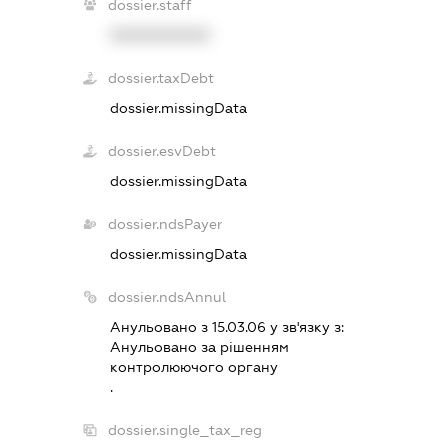
dossier.staff
XXXXXXXXXX
dossier.taxDebt
dossier.missingData
dossier.esvDebt
dossier.missingData
dossier.ndsPayer
dossier.missingData
dossier.ndsAnnul
Анульовано з 15.03.06 у зв'язку з:
Анульовано за рiшенням
контролюючого органу
.
dossier.single_tax_reg