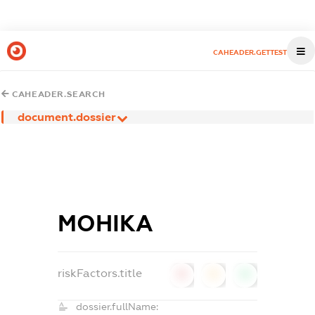
CAHEADER.GETTEST
CAHEADER.SEARCH
document.dossier
МОНІКА
riskFactors.title
0
0
0
dossier.fullName: