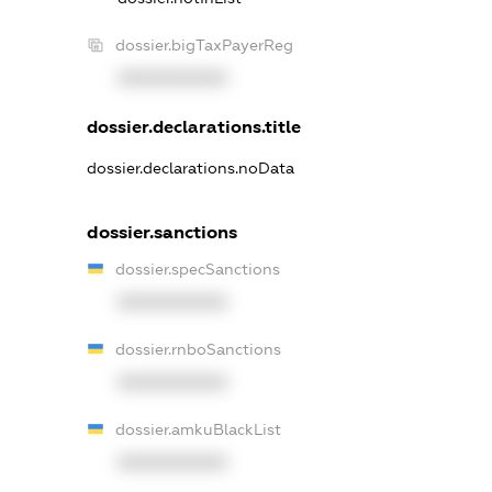
dossier.bigTaxPayerReg
XXXXXXXXXX
dossier.declarations.title
dossier.declarations.noData
dossier.sanctions
dossier.specSanctions
XXXXXXXXXX
dossier.rnboSanctions
XXXXXXXXXX
dossier.amkuBlackList
XXXXXXXXXX