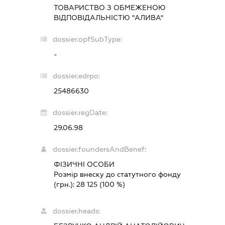
ТОВАРИСТВО З ОБМЕЖЕНОЮ
ВІДПОВІДАЛЬНІСТЮ "АЛИВА"
dossier.opfSubType:
-
dossier.edrpo:
25486630
dossier.regDate:
29.06.98
dossier.foundersAndBenef:
ФІЗИЧНІ ОСОБИ
Розмір внеску до статутного фонду
(грн.):
28 125
(100 %)
dossier.heads: