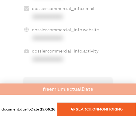
dossier.commercial_info.email
XXXXXXXXXX
dossier.commercial_info.website
XXXXXXXXXX
dossier.commercial_info.activity
XXXXXXXXXX
freemium.exampleText_1
freemium.actualData
freemium.exampleText_2
freemium.anonymousPerSearch2
FREEMIUM.DETAILS
document.dueToDate
25.06.26
SEARCH.ONMONITORING
FREEMIUM.REGISTER