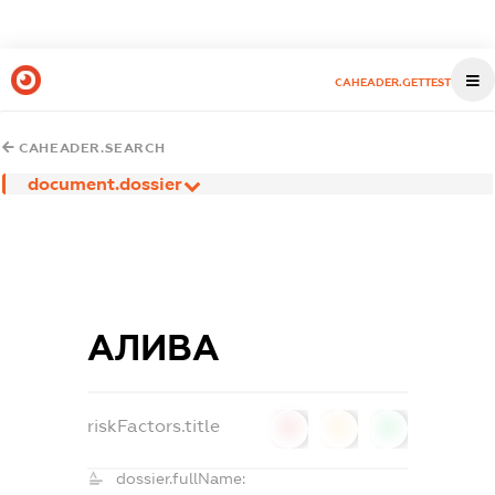
CAHEADER.GETTEST
CAHEADER.SEARCH
document.dossier
АЛИВА
riskFactors.title
0
0
0
dossier.fullName: