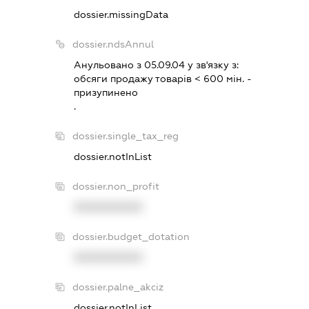
dossier.missingData
dossier.ndsAnnul
Анульовано з 05.09.04 у зв'язку з:
обсяги продажу товарiв < 600 мiн. -
призупинено
.
dossier.single_tax_reg
dossier.notInList
dossier.non_profit
XXXXXXXXXX
dossier.budget_dotation
XXXXXXXXXX
dossier.palne_akciz
dossier.notInList