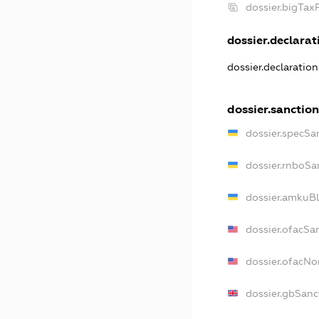
dossier.bigTax
dossier.declarati
dossier.declaratio
dossier.sanction
dossier.specSa
dossier.rnboSa
dossier.amkuBl
dossier.ofacSa
dossier.ofacN
dossier.gbSanc