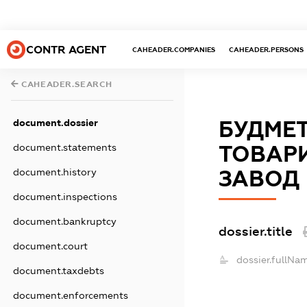
CONTR AGENT
CAHEADER.COMPANIES
CAHEADER.PERSONS
CAHEADER.SEARCH
document.dossier
БУДМЕ
document.statements
ТОВАР
document.history
ЗАВОД
document.inspections
document.bankruptcy
dossier.title
document.court
dossier.fullNa
document.taxdebts
document.enforcements