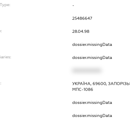
Type:
-
25486647
:
28.04.98
dossier.missingData
aries:
dossier.missingData
XXXXXXXXXX
:
УКРАЇНА, 69600, ЗАПОРІЗ
МПС-1086
dossier.missingData
dossier.missingData