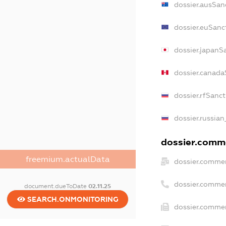
dossier.ausSan
dossier.euSanc
dossier.japanS
dossier.canada
dossier.rfSanc
dossier.russian
dossier.comme
freemium.actualData
dossier.commer
dossier.commer
document.dueToDate
02.11.25
SEARCH.ONMONITORING
dossier.commer