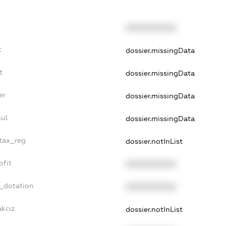
XXXXXXXXXX
t
dossier.missingData
t
dossier.missingData
er
dossier.missingData
nul
dossier.missingData
_tax_reg
dossier.notInList
ofit
XXXXXXXXXX
t_dotation
XXXXXXXXXX
akciz
dossier.notInList