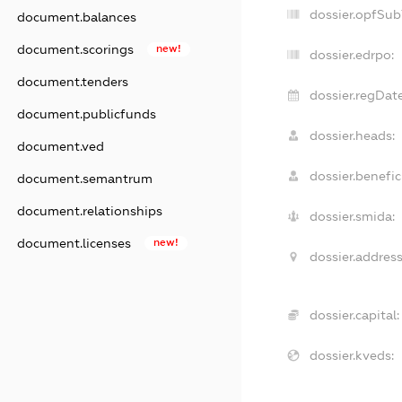
dossier.opfSub
document.balances
document.scorings
new!
dossier.edrpo:
document.tenders
dossier.regDate
document.publicfunds
dossier.heads:
document.ved
dossier.benefici
document.semantrum
document.relationships
dossier.smida:
document.licenses
new!
dossier.address
dossier.capital:
dossier.kveds: