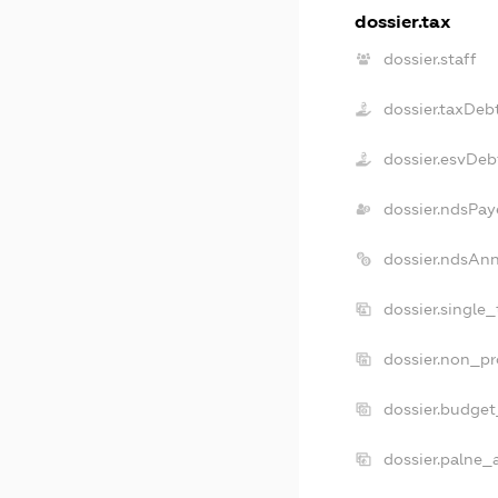
dossier.tax
dossier.staff
dossier.taxDeb
dossier.esvDeb
dossier.ndsPay
dossier.ndsAn
dossier.single
dossier.non_pr
dossier.budge
dossier.palne_