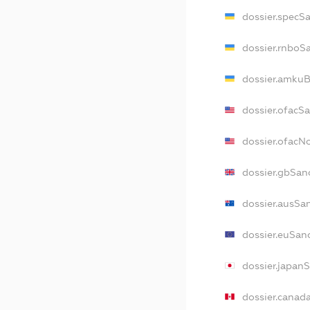
dossier.specS
dossier.rnboS
dossier.amkuB
dossier.ofacS
dossier.ofac
dossier.gbSan
dossier.ausSa
dossier.euSan
dossier.japan
dossier.canad