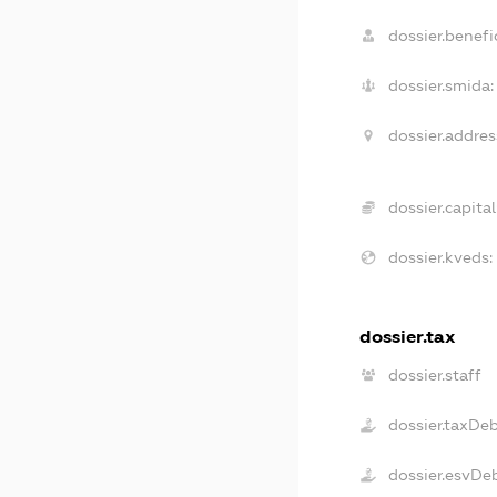
dossier.benefic
dossier.smida:
dossier.addres
dossier.capital
dossier.kveds:
dossier.tax
dossier.staff
dossier.taxDe
dossier.esvDe