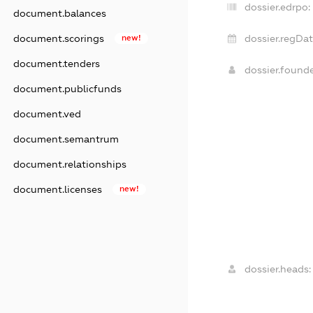
dossier.edrpo:
document.balances
document.scorings
new!
dossier.regDat
document.tenders
dossier.found
document.publicfunds
document.ved
document.semantrum
document.relationships
document.licenses
new!
dossier.heads: