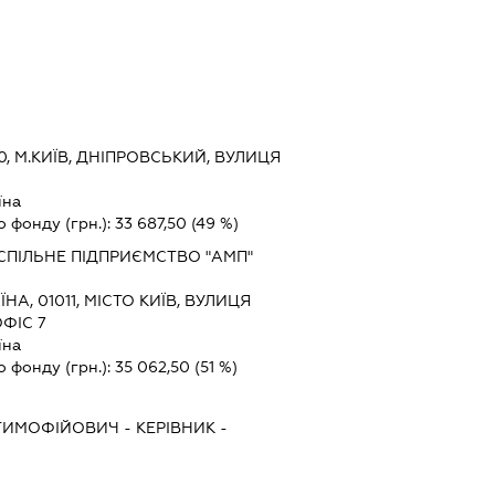
0, М.КИЇВ, ДНІПРОВСЬКИЙ, ВУЛИЦЯ
їна
о фонду (грн.):
33 687,50
(49 %)
СПІЛЬНЕ ПІДПРИЄМСТВО "АМП"
ЇНА, 01011, МІСТО КИЇВ, ВУЛИЦЯ
ФІС 7
їна
о фонду (грн.):
35 062,50
(51 %)
ТИМОФІЙОВИЧ
-
КЕРІВНИК
-