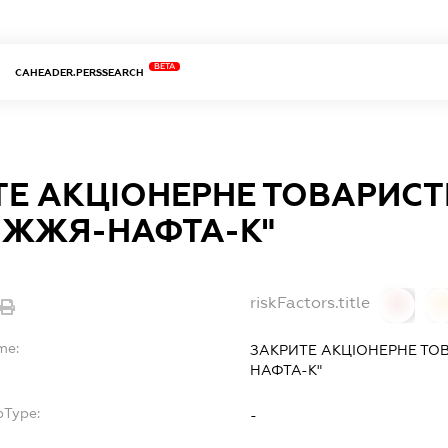
BETA
CAHEADER.PERSSEARCH
ТЕ АКЦІОНЕРНЕ ТОВАРИСТ
ІЖЖЯ-НАФТА-К"
riskFactors.title
0
0
me:
ЗАКРИТЕ АКЦІОНЕРНЕ ТО
НАФТА-К"
bType:
-