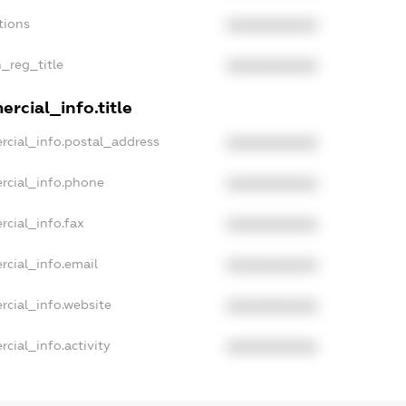
tions
XXXXXXXXXX
n_reg_title
XXXXXXXXXX
rcial_info.title
rcial_info.postal_address
XXXXXXXXXX
rcial_info.phone
XXXXXXXXXX
rcial_info.fax
XXXXXXXXXX
rcial_info.email
XXXXXXXXXX
rcial_info.website
XXXXXXXXXX
cial_info.activity
XXXXXXXXXX