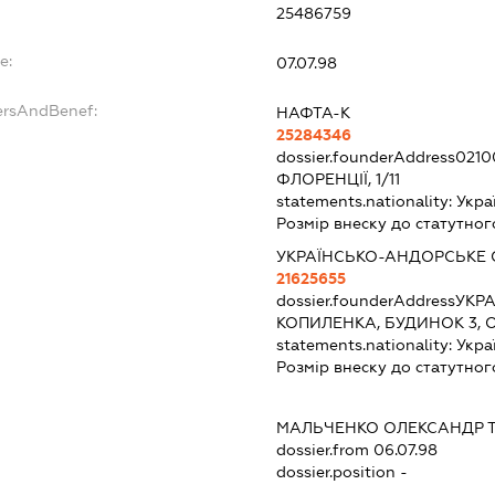
25486759
e:
07.07.98
ersAndBenef:
НАФТА-К
25284346
dossier.founderAddress
0210
ФЛОРЕНЦІЇ, 1/11
statements.nationality:
Укра
Розмір внеску до статутног
УКРАЇНСЬКО-АНДОРСЬКЕ 
21625655
dossier.founderAddress
УКРА
КОПИЛЕНКА, БУДИНОК 3, О
statements.nationality:
Укра
Розмір внеску до статутног
МАЛЬЧЕНКО ОЛЕКСАНДР 
dossier.from 06.07.98
dossier.position -