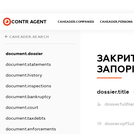
CONTR AGENT
CAHEADER.COMPANIES
CAHEADER.PERSONS
CAHEADER.SEARCH
document.dossier
ЗАКРИ
document.statements
ЗАПОР
document.history
document.inspections
dossier.title
document.bankruptcy
dossier.fullNa
document.court
document.taxdebts
dossier.opfSu
document.enforcements