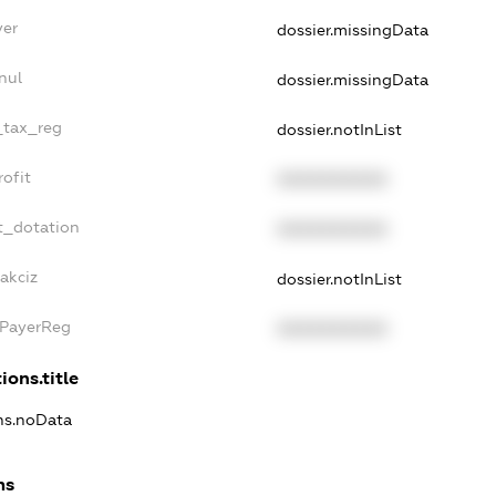
yer
dossier.missingData
nul
dossier.missingData
e_tax_reg
dossier.notInList
rofit
XXXXXXXXXX
t_dotation
XXXXXXXXXX
akciz
dossier.notInList
xPayerReg
XXXXXXXXXX
ions.title
ons.noData
ns