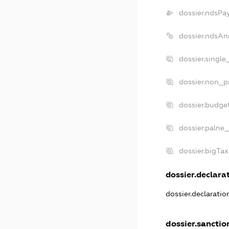
dossier.ndsPa
dossier.ndsAn
dossier.singl
dossier.non_p
dossier.budge
dossier.palne_
dossier.bigTa
dossier.declarat
dossier.declarati
dossier.sanctio