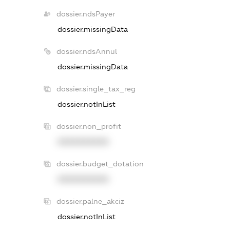
dossier.ndsPayer
dossier.missingData
dossier.ndsAnnul
dossier.missingData
dossier.single_tax_reg
dossier.notInList
dossier.non_profit
XXXXXXXXXX
dossier.budget_dotation
XXXXXXXXXX
dossier.palne_akciz
dossier.notInList