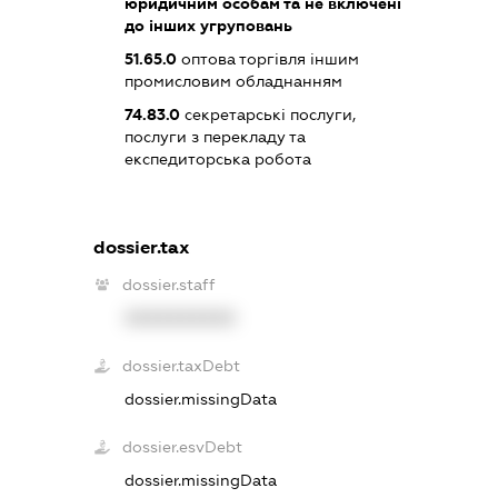
юридичним особам та не включені
до інших угруповань
51.65.0
оптова торгівля іншим
промисловим обладнанням
74.83.0
секретарські послуги,
послуги з перекладу та
експедиторська робота
dossier.tax
dossier.staff
XXXXXXXXXX
dossier.taxDebt
dossier.missingData
dossier.esvDebt
dossier.missingData