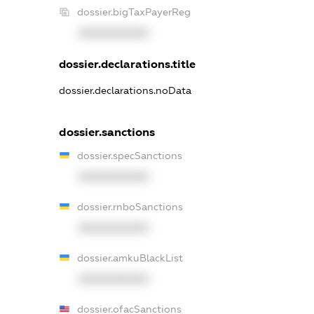
dossier.bigTaxPayerReg
XXXXXXXXXX
dossier.declarations.title
dossier.declarations.noData
dossier.sanctions
dossier.specSanctions
XXXXXXXXXX
dossier.rnboSanctions
XXXXXXXXXX
dossier.amkuBlackList
XXXXXXXXXX
dossier.ofacSanctions