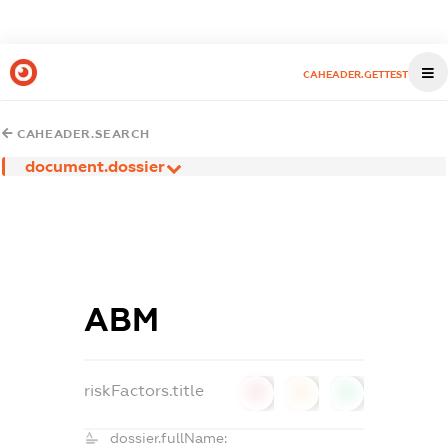
CAHEADER.GETTEST
CAHEADER.SEARCH
document.dossier
АВМ
riskFactors.title
0
0
0
dossier.fullName: