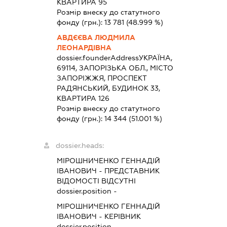
КВАРТИРА 95
Розмір внеску до статутного
фонду (грн.):
13 781
(48.999 %)
АВДЄЄВА ЛЮДМИЛА
ЛЕОНАРДІВНА
dossier.founderAddress
УКРАЇНА,
69114, ЗАПОРІЗЬКА ОБЛ., МІСТО
ЗАПОРІЖЖЯ, ПРОСПЕКТ
РАДЯНСЬКИЙ, БУДИНОК 33,
КВАРТИРА 126
Розмір внеску до статутного
фонду (грн.):
14 344
(51.001 %)
dossier.heads:
МІРОШНИЧЕНКО ГЕННАДІЙ
ІВАНОВИЧ
-
ПРЕДСТАВНИК
ВІДОМОСТІ ВІДСУТНІ
dossier.position -
МІРОШНИЧЕНКО ГЕННАДІЙ
ІВАНОВИЧ
-
КЕРІВНИК
dossier.position -