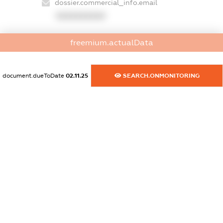
dossier.commercial_info.email
XXXXXXXXXX
dossier.commercial_info.website
freemium.actualData
XXXXXXXXXX
dossier.commercial_info.activity
document.dueToDate
02.11.25
SEARCH.ONMONITORING
XXXXXXXXXX
freemium.exampleText_1
freemium.exampleText_2
freemium.anonymousPerSearch2
FREEMIUM.DETAILS
FREEMIUM.REGISTER