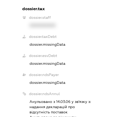
dossier.tax
dossier.staff
XXXXXXXXXX
dossier.taxDebt
dossier.missingData
dossier.esvDebt
dossier.missingData
dossier.ndsPayer
dossier.missingData
dossier.ndsAnnul
Анульовано з 14.03.06 у зв'язку з:
надання декларацiй про
вiдсутнiсть поставок