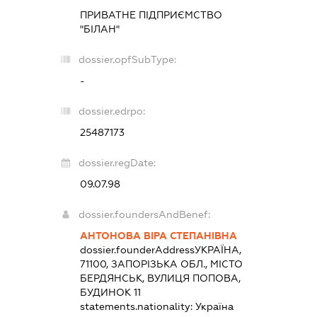
ПРИВАТНЕ ПІДПРИЄМСТВО
"БІЛАН"
dossier.opfSubType:
-
dossier.edrpo:
25487173
dossier.regDate:
09.07.98
dossier.foundersAndBenef:
АНТОНОВА ВІРА СТЕПАНІВНА
dossier.founderAddress
УКРАЇНА,
71100, ЗАПОРІЗЬКА ОБЛ., МІСТО
БЕРДЯНСЬК, ВУЛИЦЯ ПОПОВА,
БУДИНОК 11
statements.nationality:
Україна