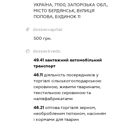
УКРАЇНА, 71100, ЗАПОРІЗЬКА ОБЛ.,
МІСТО БЕРДЯНСЬК, ВУЛИЦЯ
ПОПОВА, БУДИНОК 11
dossier.capital:
500 грн.
dossier.kveds:
49.41
вантажний автомобільний
транспорт
46.11
діяльність посередників у
торгівлі сільськогосподарською
сировиною, живими тваринами,
текстильною сировиною та
напівфабрикатами
46.21
оптова торгівля зерном,
необробленим тютюном, насінням
і кормами для тварин