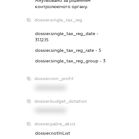
Анульовано за рiшенням
контролюючого органу.
dossier.single_tax_reg
dossier.single_tax_reg_date -
31.12.15
dossier.single_tax_reg_rate - 5
dossier.single_tax_reg_group - 3
dossier.non_profit
XXXXXXXXXX
dossier.budget_dotation
XXXXXXXXXX
dossier.palne_akciz
dossier.notInList