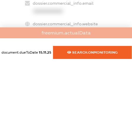
dossier.commercial_info.email
XXXXXXXXXX
dossier.commercial_info.website
XXXXXXXXXX
freemium.actualData
dossier.commercial_info.activity
XXXXXXXXXX
document.dueToDate
15.11.25
SEARCH.ONMONITORING
freemium.exampleText_1
freemium.exampleText_2
freemium.anonymousPerSearch2
FREEMIUM.DETAILS
FREEMIUM.REGISTER