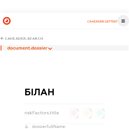
CAHEADER.GETTEST
CAHEADER.SEARCH
document.dossier
БІЛАН
riskFactors.title
0
0
0
dossier.fullName: