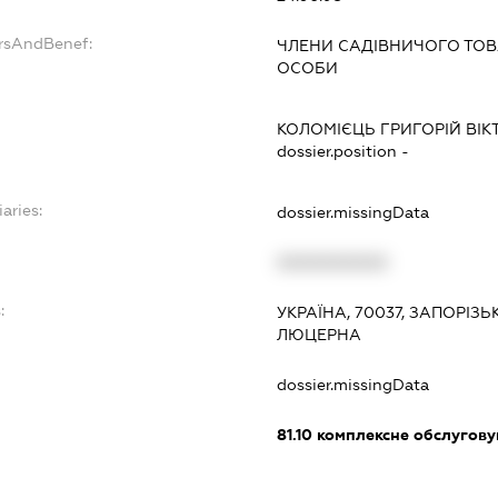
ersAndBenef:
ЧЛЕНИ САДІВНИЧОГО ТОВА
ОСОБИ
КОЛОМІЄЦЬ ГРИГОРІЙ ВІ
dossier.position -
aries:
dossier.missingData
XXXXXXXXXX
:
УКРАЇНА, 70037, ЗАПОРІЗЬ
ЛЮЦЕРНА
dossier.missingData
81.10
комплексне обслуговув