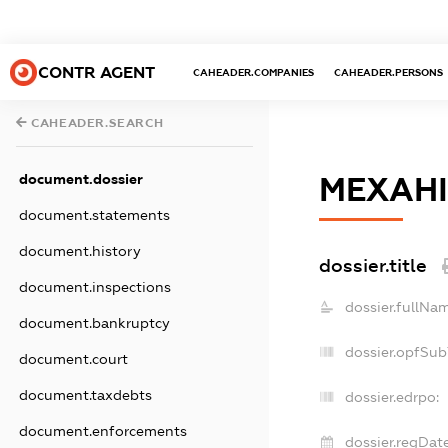
CONTR AGENT
CAHEADER.COMPANIES
CAHEADER.PERSONS
CAHEADER.SEARCH
document.dossier
МЕХАН
document.statements
document.history
dossier.title
document.inspections
dossier.fullNa
document.bankruptcy
dossier.opfSub
document.court
document.taxdebts
dossier.edrpo:
document.enforcements
dossier.regDate