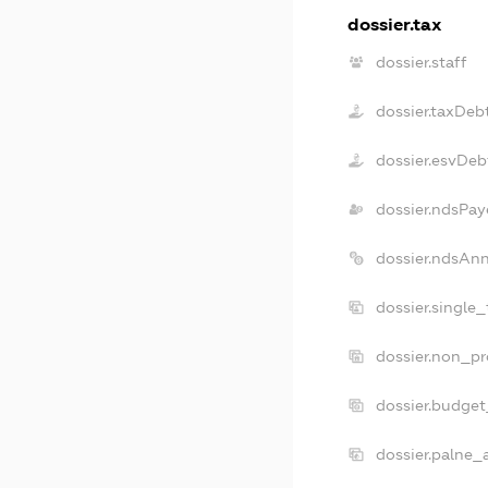
dossier.tax
dossier.staff
dossier.taxDeb
dossier.esvDeb
dossier.ndsPay
dossier.ndsAn
dossier.single
dossier.non_pr
dossier.budge
dossier.palne_