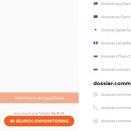
dossier.ausSan
dossier.euSanc
dossier.japanS
dossier.canada
dossier.rfSanc
dossier.russian
dossier.comme
dossier.commer
freemium.actualData
dossier.comme
document.dueToDate
02.11.25
dossier.commer
SEARCH.ONMONITORING