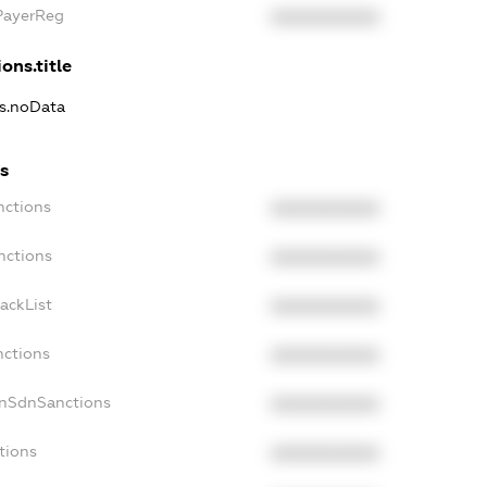
xPayerReg
XXXXXXXXXX
ons.title
ns.noData
ns
nctions
XXXXXXXXXX
nctions
XXXXXXXXXX
ackList
XXXXXXXXXX
nctions
XXXXXXXXXX
onSdnSanctions
XXXXXXXXXX
tions
XXXXXXXXXX