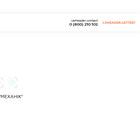
caHeader.contact
CAHEADER.GETTEST
0 (800) 210 102
0
"МЕХАНІК"