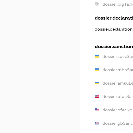
dossier.bigTa
dossier.declarati
dossier.declaratio
dossier.sanctio
dossier.specSa
dossier.rnboSa
dossier.amkuBl
dossier.ofacSa
dossier.ofacN
dossier.gbSanc