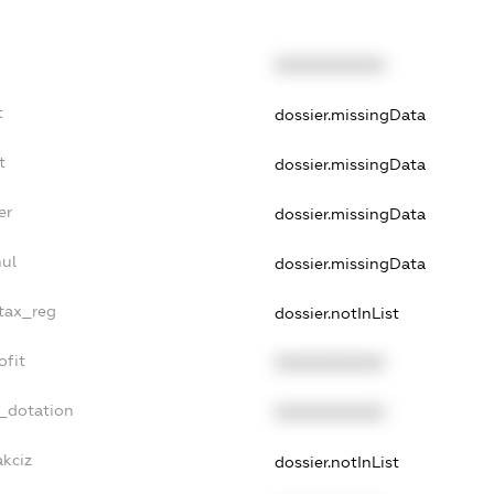
XXXXXXXXXX
t
dossier.missingData
t
dossier.missingData
er
dossier.missingData
nul
dossier.missingData
_tax_reg
dossier.notInList
ofit
XXXXXXXXXX
t_dotation
XXXXXXXXXX
akciz
dossier.notInList