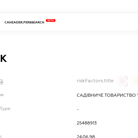
BETA
CAHEADER.PERSSEARCH
ІК
riskFactors.title
0
0
me:
САДІВНИЧЕ ТОВАРИСТВО 
Type:
-
25488913
:
24.06.98