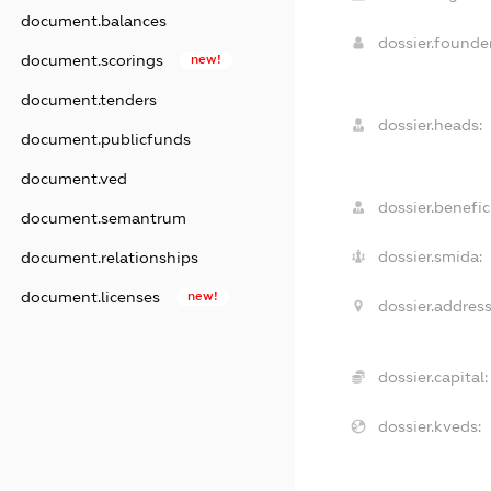
document.balances
dossier.found
document.scorings
new!
document.tenders
dossier.heads:
document.publicfunds
document.ved
dossier.benefici
document.semantrum
dossier.smida:
document.relationships
document.licenses
new!
dossier.address
dossier.capital:
dossier.kveds: