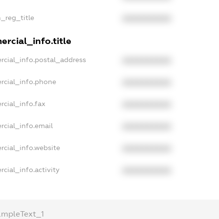
n_reg_title
XXXXXXXXXX
rcial_info.title
rcial_info.postal_address
XXXXXXXXXX
rcial_info.phone
XXXXXXXXXX
rcial_info.fax
XXXXXXXXXX
rcial_info.email
XXXXXXXXXX
rcial_info.website
XXXXXXXXXX
cial_info.activity
XXXXXXXXXX
ampleText_1