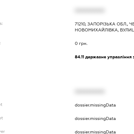
XXXXXXXXXX
s:
71210, ЗАПОРІЗЬКА ОБЛ., Ч
НОВОМИХАЙЛІВКА, ВУЛИЦЯ
:
0 грн.
84.11
державне управління 
XXXXXXXXXX
bt
dossier.missingData
bt
dossier.missingData
yer
dossier.missingData