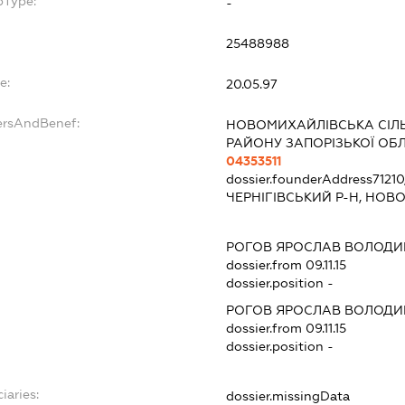
bType:
-
25488988
e:
20.05.97
ersAndBenef:
НОВОМИХАЙЛІВСЬКА СІЛЬ
РАЙОНУ ЗАПОРІЗЬКОЇ ОБЛ
04353511
dossier.founderAddress
7121
ЧЕРНІГІВСЬКИЙ Р-Н, НОВ
РОГОВ ЯРОСЛАВ ВОЛОД
dossier.from 09.11.15
dossier.position -
РОГОВ ЯРОСЛАВ ВОЛОД
dossier.from 09.11.15
dossier.position -
iaries:
dossier.missingData