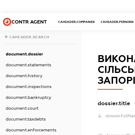
CONTR AGENT
CAHEADER.COMPANIES
CAHEADER.PERSONS
CAHEADER.SEARCH
document.dossier
ВИКОН
document.statements
СІЛЬСЬ
document.history
ЗАПОРІ
document.inspections
document.bankruptcy
dossier.title
document.court
dossier.fullNa
document.taxdebts
document.enforcements