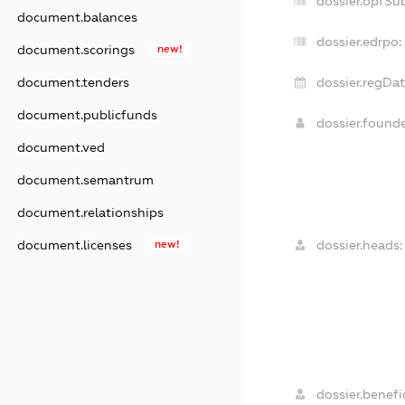
dossier.opfSu
document.balances
dossier.edrpo:
document.scorings
new!
document.tenders
dossier.regDat
document.publicfunds
dossier.found
document.ved
document.semantrum
document.relationships
document.licenses
new!
dossier.heads:
dossier.benefic