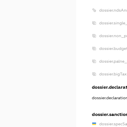
dossier.ndsAn
dossier.singl
dossier.non_p
dossier.budge
dossier.palne_
dossier.bigTa
dossier.declarat
dossier.declarati
dossier.sanctio
dossier.specS