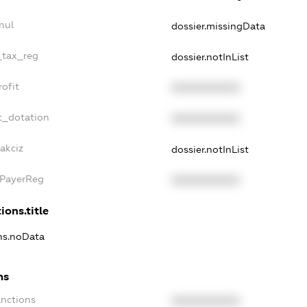
nul
dossier.missingData
e_tax_reg
dossier.notInList
rofit
XXXXXXXXXX
t_dotation
XXXXXXXXXX
akciz
dossier.notInList
xPayerReg
XXXXXXXXXX
ions.title
ons.noData
ns
anctions
XXXXXXXXXX