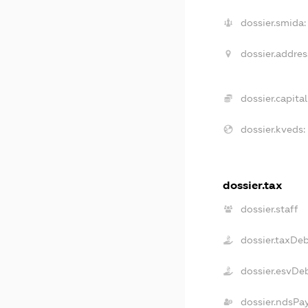
dossier.smida:
dossier.addres
dossier.capital
dossier.kveds:
dossier.tax
dossier.staff
dossier.taxDe
dossier.esvDe
dossier.ndsPa