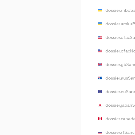
dossier.rnboS
dossier.amkuB
dossier.ofacS
dossier.ofac
dossier.gbSan
dossier.ausSa
dossier.euSan
dossier.japan
dossier.canad
dossier.rfSanc