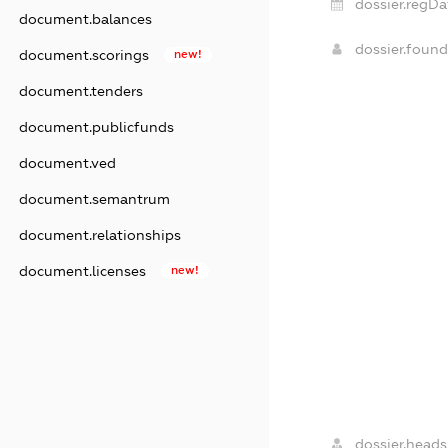
dossier.regDa
document.balances
dossier.foun
document.scorings
new!
document.tenders
document.publicfunds
document.ved
document.semantrum
document.relationships
document.licenses
new!
dossier.heads