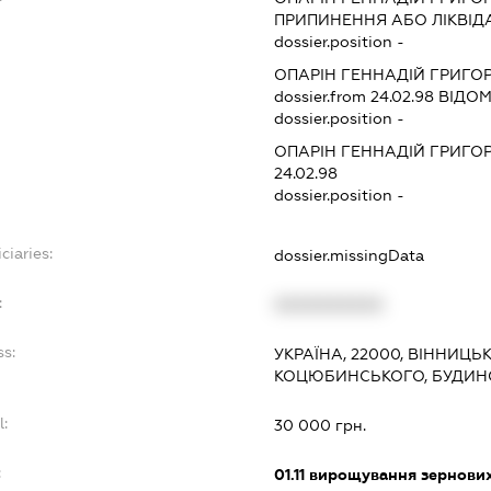
ПРИПИНЕННЯ АБО ЛІКВІД
dossier.position -
ОПАРІН ГЕННАДІЙ ГРИГО
dossier.from 24.02.98
ВІДОМ
dossier.position -
ОПАРІН ГЕННАДІЙ ГРИГО
24.02.98
dossier.position -
ciaries:
dossier.missingData
:
XXXXXXXXXX
ss:
УКРАЇНА, 22000, ВІННИЦЬ
КОЦЮБИНСЬКОГО, БУДИНО
l:
30 000 грн.
:
01.11
вирощування зернових 