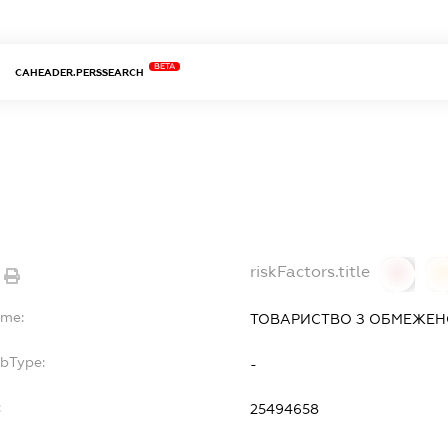
BETA
CAHEADER.PERSSEARCH
riskFactors.title
0
ame:
ТОВАРИСТВО З ОБМЕЖЕНО
ubType:
-
:
25494658