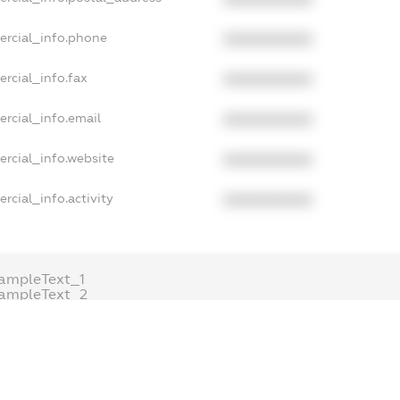
ercial_info.phone
XXXXXXXXXX
rcial_info.fax
XXXXXXXXXX
rcial_info.email
XXXXXXXXXX
rcial_info.website
XXXXXXXXXX
rcial_info.activity
XXXXXXXXXX
ampleText_1
ampleText_2
nonymousPerSearch2
DETAILS
FREEMIUM.REGISTER