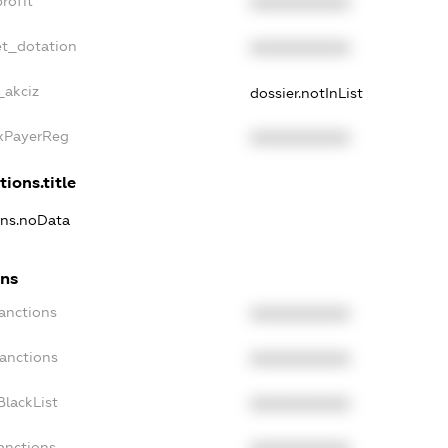
rofit
XXXXXXXXXX
et_dotation
XXXXXXXXXX
_akciz
dossier.notInList
axPayerReg
XXXXXXXXXX
tions.title
ions.noData
ons
Sanctions
XXXXXXXXXX
Sanctions
XXXXXXXXXX
BlackList
XXXXXXXXXX
anctions