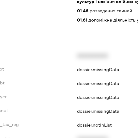
культур і насіння олійних 
01.46
розведення свиней
01.61
допоміжна діяльність 
XXXXXXXXXX
bt
dossier.missingData
ebt
dossier.missingData
yer
dossier.missingData
nnul
dossier.missingData
e_tax_reg
dossier.notInList