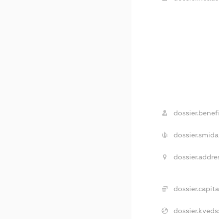
dossier.benefi
dossier.smida
dossier.addre
dossier.capita
dossier.kveds