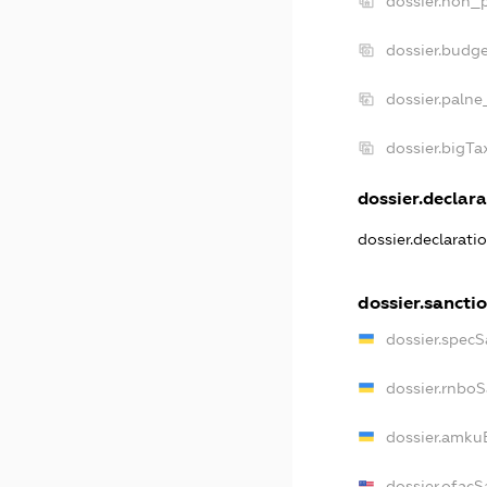
dossier.non_p
dossier.budg
dossier.palne
dossier.bigT
dossier.declara
dossier.declarat
dossier.sancti
dossier.spec
dossier.rnbo
dossier.amku
dossier.ofacS