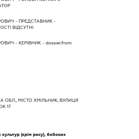
АТОР
РОВИЧ
-
ПРЕДСТАВНИК
-
ОСТІ ВІДСУТНІ
РОВИЧ
-
КЕРІВНИК
- dossier.from
КА ОБЛ., МІСТО ХМІЛЬНИК, ВУЛИЦЯ
К 17
культур (крім рису), бобових