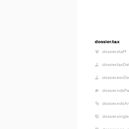
dossier.tax
dossier.staff
dossier.taxDe
dossier.esvD
dossier.ndsPa
dossier.ndsA
dossier.singl