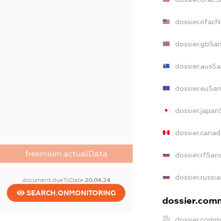
dossier.ofac
dossier.gbSa
dossier.ausS
dossier.euSa
dossier.japa
dossier.cana
freemium.actualData
dossier.rfSan
dossier.russi
document.dueToDate
20.04.24
SEARCH.ONMONITORING
dossier.comm
dossier.comm