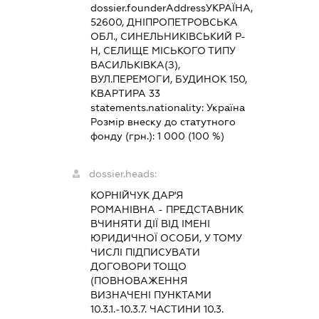
dossier.founderAddress
УКРАЇНА,
52600, ДНІПРОПЕТРОВСЬКА
ОБЛ., СИНЕЛЬНИКІВСЬКИЙ Р-
Н, СЕЛИЩЕ МІСЬКОГО ТИПУ
ВАСИЛЬКІВКА(З),
ВУЛ.ПЕРЕМОГИ, БУДИНОК 150,
КВАРТИРА 33
statements.nationality:
Україна
Розмір внеску до статутного
фонду (грн.):
1 000
(100 %)
dossier.heads:
КОРНІЙЧУК ДАР'Я
РОМАНІВНА
-
ПРЕДСТАВНИК
ВЧИНЯТИ ДІЇ ВІД ІМЕНІ
ЮРИДИЧНОЇ ОСОБИ, У ТОМУ
ЧИСЛІ ПІДПИСУВАТИ
ДОГОВОРИ ТОЩО
(ПОВНОВАЖЕННЯ
ВИЗНАЧЕНІ ПУНКТАМИ
10.3.1.-10.3.7. ЧАСТИНИ 10.3.