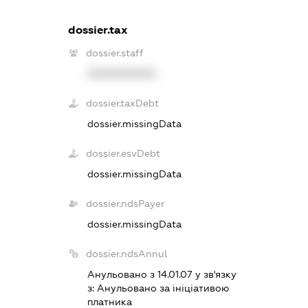
dossier.tax
dossier.staff
XXXXXXXXXX
dossier.taxDebt
dossier.missingData
dossier.esvDebt
dossier.missingData
dossier.ndsPayer
dossier.missingData
dossier.ndsAnnul
Анульовано з 14.01.07 у зв'язку
з:
Анульовано за iнiцiативою
платника