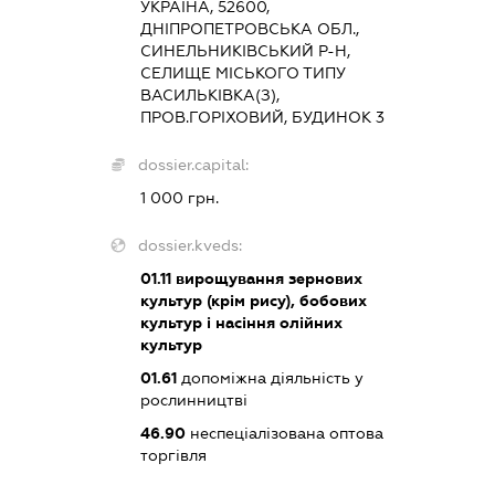
УКРАЇНА, 52600,
ДНІПРОПЕТРОВСЬКА ОБЛ.,
СИНЕЛЬНИКІВСЬКИЙ Р-Н,
СЕЛИЩЕ МІСЬКОГО ТИПУ
ВАСИЛЬКІВКА(З),
ПРОВ.ГОРІХОВИЙ, БУДИНОК 3
dossier.capital:
1 000 грн.
dossier.kveds:
01.11
вирощування зернових
культур (крім рису), бобових
культур і насіння олійних
культур
01.61
допоміжна діяльність у
рослинництві
46.90
неспеціалізована оптова
торгівля