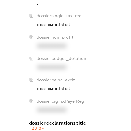
.
dossier.single_tax_reg
dossier.notInList
dossier.non_profit
XXXXXXXXXX
dossier.budget_dotation
XXXXXXXXXX
dossier.palne_akciz
dossier.notInList
dossier.bigTaxPayerReg
XXXXXXXXXX
dossier.declarations.title
2018