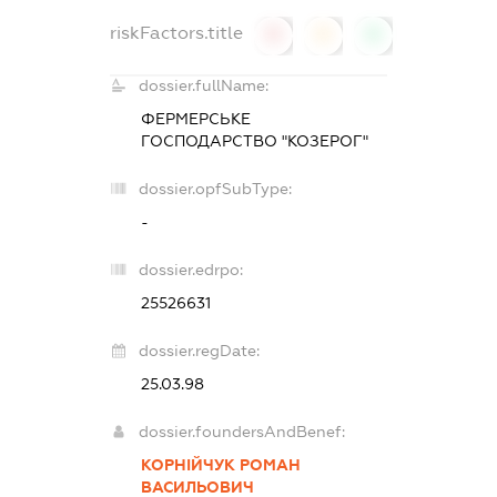
riskFactors.title
0
0
0
dossier.fullName:
ФЕРМЕРСЬКЕ
ГОСПОДАРСТВО "КОЗЕРОГ"
dossier.opfSubType:
-
dossier.edrpo:
25526631
dossier.regDate:
25.03.98
dossier.foundersAndBenef:
КОРНІЙЧУК РОМАН
ВАСИЛЬОВИЧ