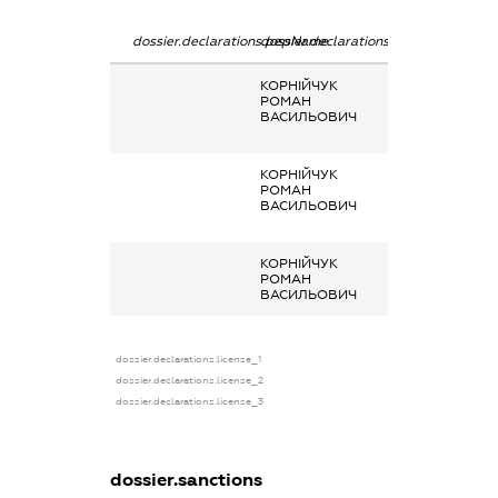
dossier.declarations.pepName
dossier.declarations.personName
dossier.declarat
КОРНІЙЧУК
Кінцевий
РОМАН
бенефіціарний
ВАСИЛЬОВИЧ
власник
(контролер)
КОРНІЙЧУК
Кінцевий
РОМАН
бенефіціарний
ВАСИЛЬОВИЧ
власник
(контролер)
КОРНІЙЧУК
-
РОМАН
ВАСИЛЬОВИЧ
dossier.declarations.license_1
dossier.declarations.license_2
dossier.declarations.license_3
dossier.sanctions