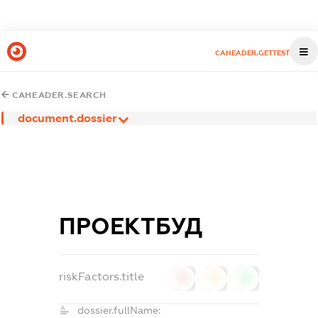
CAHEADER.GETTEST
CAHEADER.SEARCH
document.dossier
ПРОЕКТБУД
riskFactors.title
0
0
0
dossier.fullName: