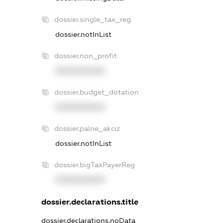
dossier.single_tax_reg
dossier.notInList
dossier.non_profit
XXXXXXXXXX
dossier.budget_dotation
XXXXXXXXXX
dossier.palne_akciz
dossier.notInList
dossier.bigTaxPayerReg
XXXXXXXXXX
dossier.declarations.title
dossier.declarations.noData