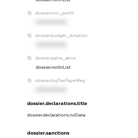
dossier.non_profit
XXXXXXXXXX
dossier.budget_dotation
XXXXXXXXXX
dossier.palne_akciz
dossier.notInList
dossier.bigTaxPayerReg
XXXXXXXXXX
dossier.declarations.title
dossier.declarations.noData
dossier.sanctions