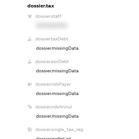
dossier.tax
dossier.staff
XXXXXXXXXX
dossier.taxDebt
dossier.missingData
dossier.esvDebt
dossier.missingData
dossier.ndsPayer
dossier.missingData
dossier.ndsAnnul
dossier.missingData
dossier.single_tax_reg
dossier.notInList