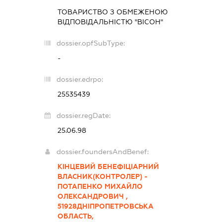
ТОВАРИСТВО З ОБМЕЖЕНОЮ
ВІДПОВІДАЛЬНІСТЮ "ВІСОН"
dossier.opfSubType:
-
dossier.edrpo:
25535439
dossier.regDate:
25.06.98
dossier.foundersAndBenef:
КІНЦЕВИЙ БЕНЕФІЦІАРНИЙ
ВЛАСНИК(КОНТРОЛЕР) -
ПОТАПЕНКО МИХАЙЛО
ОЛЕКСАНДРОВИЧ ,
51928ДНІПРОПЕТРОВСЬКА
ОБЛАСТЬ,