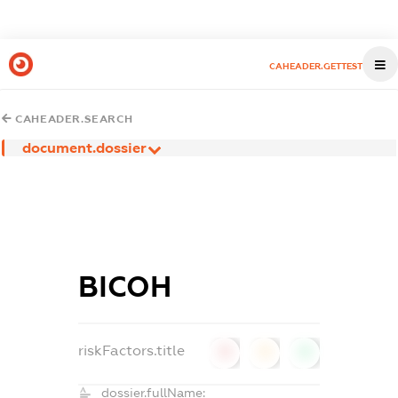
CAHEADER.GETTEST
CAHEADER.SEARCH
document.dossier
ВІСОН
riskFactors.title
0
0
0
dossier.fullName: