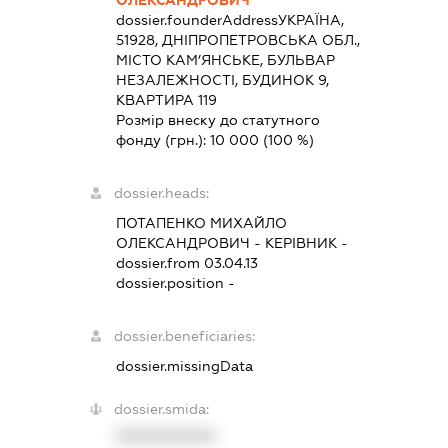
dossier.founderAddress
УКРАЇНА,
51928, ДНІПРОПЕТРОВСЬКА ОБЛ.,
МІСТО КАМ’ЯНСЬКЕ, БУЛЬВАР
НЕЗАЛЕЖНОСТІ, БУДИНОК 9,
КВАРТИРА 119
Розмір внеску до статутного
фонду (грн.):
10 000
(100 %)
dossier.heads:
ПОТАПЕНКО МИХАЙЛО
ОЛЕКСАНДРОВИЧ
-
КЕРІВНИК
-
dossier.from 03.04.13
dossier.position -
dossier.beneficiaries:
dossier.missingData
dossier.smida:
XXXXXXXXXX