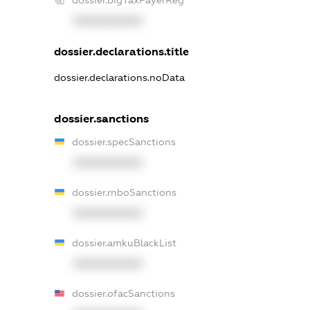
dossier.bigTaxPayerReg
XXXXXXXXXX
dossier.declarations.title
dossier.declarations.noData
dossier.sanctions
dossier.specSanctions
XXXXXXXXXX
dossier.rnboSanctions
XXXXXXXXXX
dossier.amkuBlackList
XXXXXXXXXX
dossier.ofacSanctions