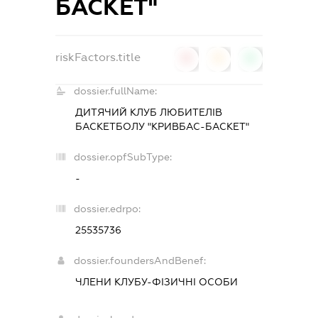
БАСКЕТ"
riskFactors.title
0
0
0
dossier.fullName:
ДИТЯЧИЙ КЛУБ ЛЮБИТЕЛІВ
БАСКЕТБОЛУ "КРИВБАС-БАСКЕТ"
dossier.opfSubType:
-
dossier.edrpo:
25535736
dossier.foundersAndBenef:
ЧЛЕНИ КЛУБУ-ФІЗИЧНІ ОСОБИ