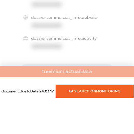
XXXXXXXXXX
dossier.commercial_info.website
XXXXXXXXXX
dossier.commercial_info.activity
XXXXXXXXXX
freemium.actualData
freemium.exampleText_1
freemium.exampleText_2
freemium.anonymousPerSearch2
document.dueToDate
24.03.17
SEARCH.ONMONITORING
FREEMIUM.DETAILS
FREEMIUM.REGISTER