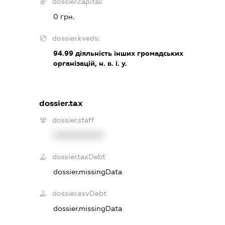
dossier.capital:
0 грн.
dossier.kveds:
94.99
діяльність інших громадських
організацій, н. в. і. у.
dossier.tax
dossier.staff
XXXXXXXXXX
dossier.taxDebt
dossier.missingData
dossier.esvDebt
dossier.missingData