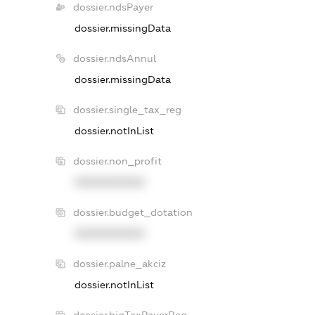
dossier.ndsPayer
dossier.missingData
dossier.ndsAnnul
dossier.missingData
dossier.single_tax_reg
dossier.notInList
dossier.non_profit
XXXXXXXXXX
dossier.budget_dotation
XXXXXXXXXX
dossier.palne_akciz
dossier.notInList