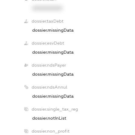
XXXXXXXXXX
dossier.taxDebt
dossier.missingData
dossier.esvDebt
dossier.missingData
dossier.ndsPayer
dossier.missingData
dossier.ndsAnnul
dossier.missingData
dossier.single_tax_reg
dossier.notInList
dossier.non_profit