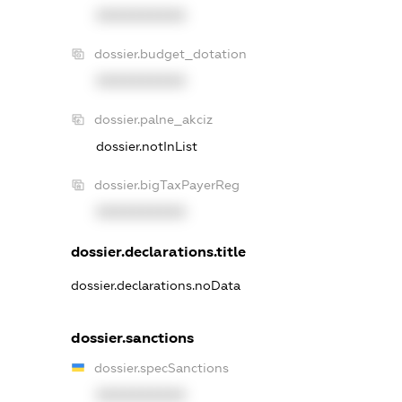
XXXXXXXXXX
dossier.budget_dotation
XXXXXXXXXX
dossier.palne_akciz
dossier.notInList
dossier.bigTaxPayerReg
XXXXXXXXXX
dossier.declarations.title
dossier.declarations.noData
dossier.sanctions
dossier.specSanctions
XXXXXXXXXX