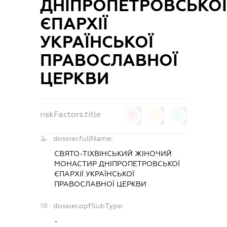
ДНІПРОПЕТРОВСЬКО
ЄПАРХІЇ
УКРАЇНСЬКОЇ
ПРАВОСЛАВНОЇ
ЦЕРКВИ
riskFactors.title
0
0
0
dossier.fullName:
СВЯТО-ТІХВІНСЬКИЙ ЖІНОЧИЙ
МОНАСТИР ДНІПРОПЕТРОВСЬКОЇ
ЄПАРХІЇ УКРАЇНСЬКОЇ
ПРАВОСЛАВНОЇ ЦЕРКВИ
dossier.opfSubType:
-