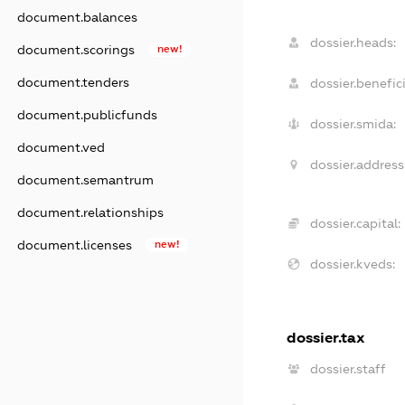
document.balances
dossier.heads:
document.scorings
new!
document.tenders
dossier.benefici
document.publicfunds
dossier.smida:
document.ved
dossier.address
document.semantrum
document.relationships
dossier.capital:
document.licenses
new!
dossier.kveds:
dossier.tax
dossier.staff