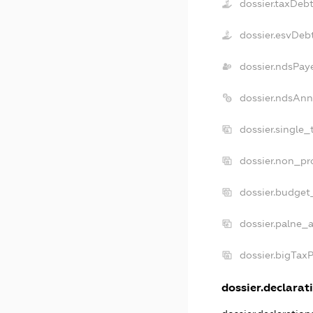
dossier.taxDeb
dossier.esvDeb
dossier.ndsPay
dossier.ndsAnn
dossier.single
dossier.non_pr
dossier.budget
dossier.palne_a
dossier.bigTax
dossier.declarati