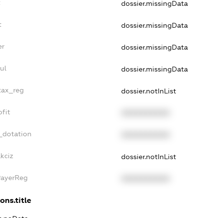
t
dossier.missingData
t
dossier.missingData
er
dossier.missingData
ul
dossier.missingData
_tax_reg
dossier.notInList
ofit
XXXXXXXXXX
_dotation
XXXXXXXXXX
kciz
dossier.notInList
PayerReg
XXXXXXXXXX
ons.title