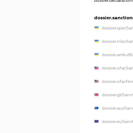
dossier.declaratio
dossier.sanction
dossier.specSa
dossier.rnboSa
dossier.amkuBl
dossier.ofacSa
dossier.ofacN
dossier.gbSanc
dossier.ausSan
dossier.euSanc