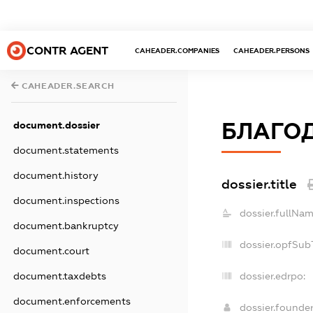
CONTR AGENT
CAHEADER.COMPANIES
CAHEADER.PERSONS
CAHEADER.SEARCH
БЛАГОД
document.dossier
document.statements
document.history
dossier.title
document.inspections
dossier.fullNam
document.bankruptcy
dossier.opfSub
document.court
document.taxdebts
dossier.edrpo:
document.enforcements
dossier.founde