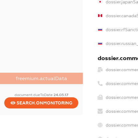
dossier.japanS
dossier.canada
dossier.rfSanct
dossier.russian
dossier.commer
dossier.commer
freemium.actualData
dossier.commer
document.dueToDate
24.03.17
dossier.commer
SEARCH.ONMONITORING
dossier.commer
dossier.commer