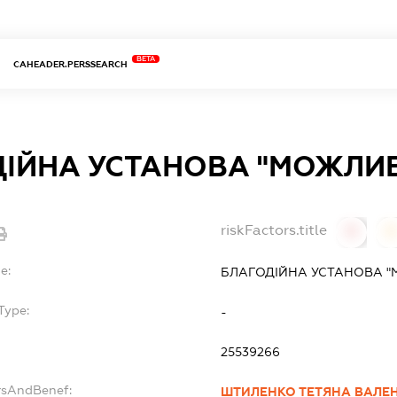
BETA
CAHEADER.PERSSEARCH
ІЙНА УСТАНОВА "МОЖЛИВ
riskFactors.title
0
0
e:
БЛАГОДІЙНА УСТАНОВА "
Type:
-
25539266
rsAndBenef:
ШТИЛЕНКО ТЕТЯНА ВАЛЕ