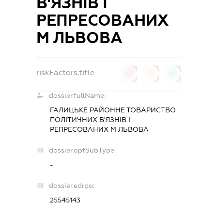
В'ЯЗНІВ І
РЕПРЕСОВАНИХ
М ЛЬВОВА
riskFactors.title
0
0
0
dossier.fullName:
ГАЛИЦЬКЕ РАЙОННЕ ТОВАРИСТВО
ПОЛІТИЧНИХ В'ЯЗНІВ І
РЕПРЕСОВАНИХ М ЛЬВОВА
dossier.opfSubType:
-
dossier.edrpo:
25545143