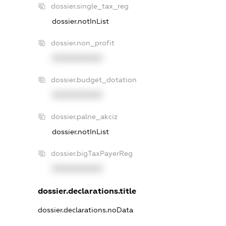
dossier.single_tax_reg
dossier.notInList
dossier.non_profit
XXXXXXXXXX
dossier.budget_dotation
XXXXXXXXXX
dossier.palne_akciz
dossier.notInList
dossier.bigTaxPayerReg
XXXXXXXXXX
dossier.declarations.title
dossier.declarations.noData