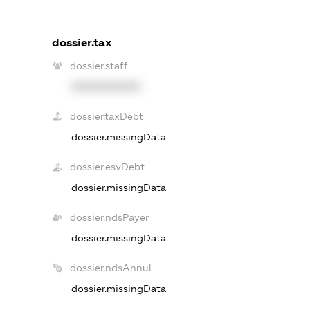
dossier.tax
dossier.staff
XXXXXXXXXX
dossier.taxDebt
dossier.missingData
dossier.esvDebt
dossier.missingData
dossier.ndsPayer
dossier.missingData
dossier.ndsAnnul
dossier.missingData