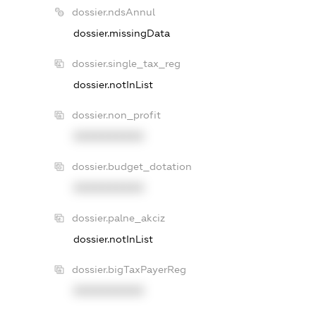
dossier.ndsAnnul
dossier.missingData
dossier.single_tax_reg
dossier.notInList
dossier.non_profit
XXXXXXXXXX
dossier.budget_dotation
XXXXXXXXXX
dossier.palne_akciz
dossier.notInList
dossier.bigTaxPayerReg
XXXXXXXXXX