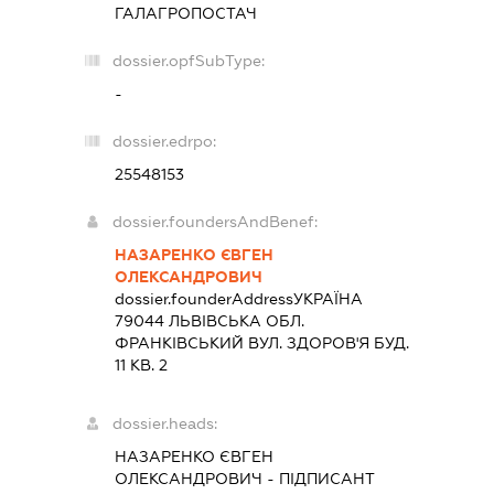
ГАЛАГРОПОСТАЧ
dossier.opfSubType:
-
dossier.edrpo:
25548153
dossier.foundersAndBenef:
НАЗАРЕНКО ЄВГЕН
ОЛЕКСАНДРОВИЧ
dossier.founderAddress
УКРАЇНА
79044 ЛЬВIВСЬКА ОБЛ.
ФРАНКІВСЬКИЙ ВУЛ. ЗДОРОВ'Я БУД.
11 КВ. 2
dossier.heads:
НАЗАРЕНКО ЄВГЕН
ОЛЕКСАНДРОВИЧ
-
ПІДПИСАНТ