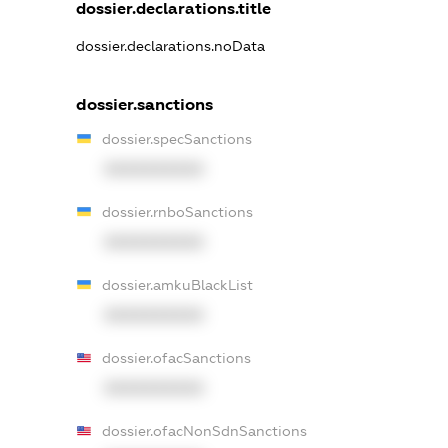
dossier.declarations.title
dossier.declarations.noData
dossier.sanctions
dossier.specSanctions
XXXXXXXXXX
dossier.rnboSanctions
XXXXXXXXXX
dossier.amkuBlackList
XXXXXXXXXX
dossier.ofacSanctions
XXXXXXXXXX
dossier.ofacNonSdnSanctions