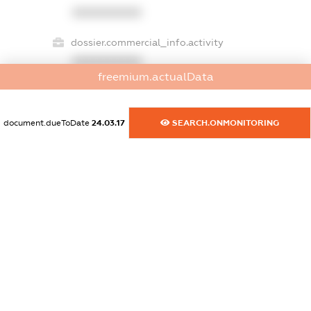
XXXXXXXXXX
dossier.commercial_info.activity
XXXXXXXXXX
freemium.actualData
freemium.exampleText_1
document.dueToDate
24.03.17
SEARCH.ONMONITORING
freemium.exampleText_2
freemium.anonymousPerSearch2
FREEMIUM.DETAILS
FREEMIUM.REGISTER