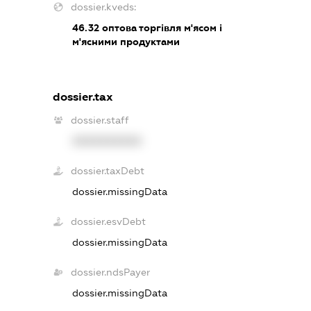
dossier.kveds:
46.32
оптова торгівля м'ясом і
м'ясними продуктами
dossier.tax
dossier.staff
XXXXXXXXXX
dossier.taxDebt
dossier.missingData
dossier.esvDebt
dossier.missingData
dossier.ndsPayer
dossier.missingData