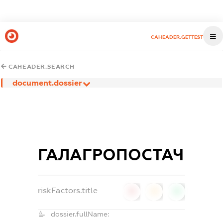
CAHEADER.GETTEST
CAHEADER.SEARCH
document.dossier
ГАЛАГРОПОСТАЧ
riskFactors.title
0
0
0
dossier.fullName: