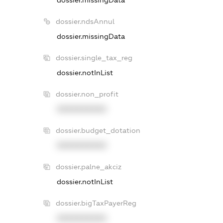
dossier.ndsAnnul
dossier.missingData
dossier.single_tax_reg
dossier.notInList
dossier.non_profit
XXXXXXXXXX
dossier.budget_dotation
XXXXXXXXXX
dossier.palne_akciz
dossier.notInList
dossier.bigTaxPayerReg
XXXXXXXXXX