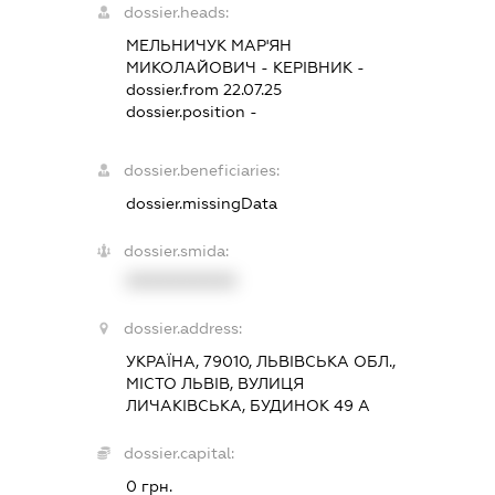
dossier.heads:
МЕЛЬНИЧУК МАР'ЯН
МИКОЛАЙОВИЧ
-
КЕРІВНИК
-
dossier.from 22.07.25
dossier.position -
dossier.beneficiaries:
dossier.missingData
dossier.smida:
XXXXXXXXXX
dossier.address:
УКРАЇНА, 79010, ЛЬВІВСЬКА ОБЛ.,
МІСТО ЛЬВІВ, ВУЛИЦЯ
ЛИЧАКІВСЬКА, БУДИНОК 49 А
dossier.capital:
0 грн.