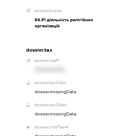
dossier.kveds:
94.91
діяльність релігійних
організацій
dossier.tax
dossier.staff
XXXXXXXXXX
dossier.taxDebt
dossier.missingData
dossier.esvDebt
dossier.missingData
dossier.ndsPayer
dossier.missingData