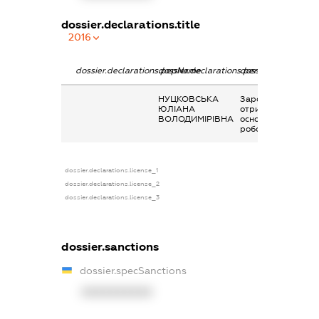
dossier.declarations.title
2016
dossier.declarations.pepName
dossier.declarations.personName
dossier.declaratio
НУЦКОВСЬКА
Заробітна плата
ЮЛІАНА
отримана за
ВОЛОДИМІРІВНА
основним місцем
роботи
dossier.declarations.license_1
dossier.declarations.license_2
dossier.declarations.license_3
dossier.sanctions
dossier.specSanctions
XXXXXXXXXX