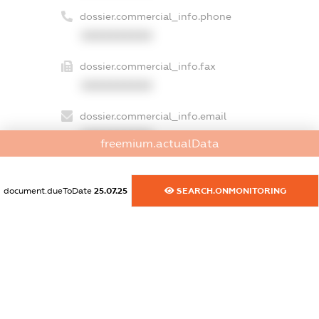
dossier.commercial_info.phone
XXXXXXXXXX
dossier.commercial_info.fax
XXXXXXXXXX
dossier.commercial_info.email
XXXXXXXXXX
freemium.actualData
dossier.commercial_info.website
XXXXXXXXXX
document.dueToDate
25.07.25
SEARCH.ONMONITORING
dossier.commercial_info.activity
XXXXXXXXXX
freemium.exampleText_1
freemium.exampleText_2