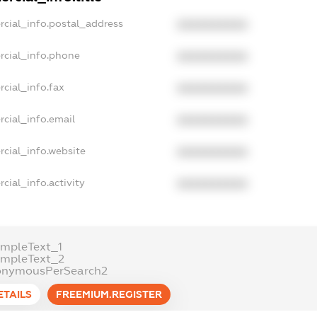
rcial_info.postal_address
XXXXXXXXXX
rcial_info.phone
XXXXXXXXXX
cial_info.fax
XXXXXXXXXX
cial_info.email
XXXXXXXXXX
rcial_info.website
XXXXXXXXXX
cial_info.activity
XXXXXXXXXX
ampleText_1
ampleText_2
onymousPerSearch2
ETAILS
FREEMIUM.REGISTER