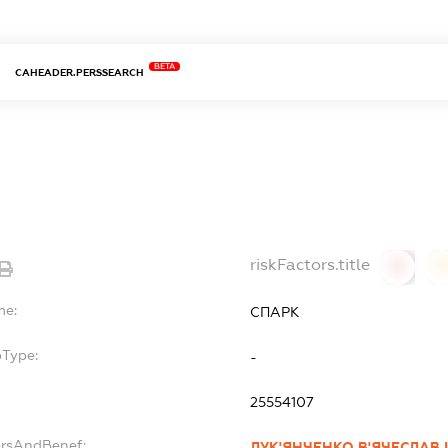
BETA
CAHEADER.PERSSEARCH
riskFactors.title
0
0
me:
СПАРК
bType:
-
25554107
ersAndBenef:
ЛУК'ЯНЧЕНКО В'ЯЧЕСЛАВ