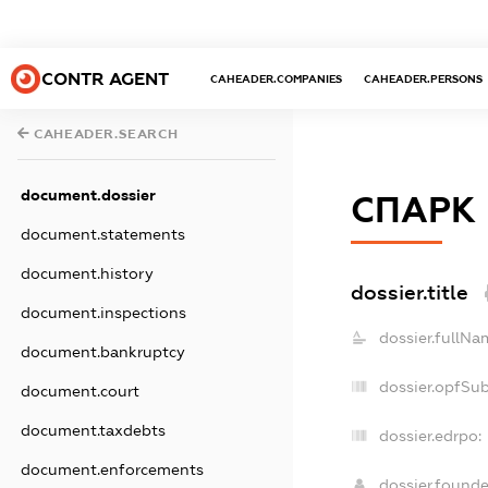
CONTR AGENT
CAHEADER.COMPANIES
CAHEADER.PERSONS
CAHEADER.SEARCH
document.dossier
СПАРК
document.statements
document.history
dossier.title
document.inspections
dossier.fullNa
document.bankruptcy
dossier.opfSu
document.court
document.taxdebts
dossier.edrpo:
document.enforcements
dossier.found