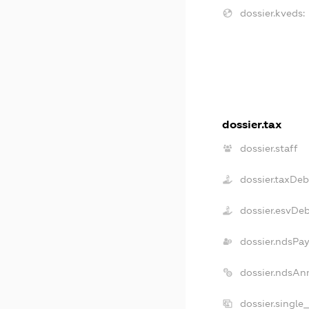
dossier.kveds:
dossier.tax
dossier.staff
dossier.taxDeb
dossier.esvDe
dossier.ndsPa
dossier.ndsAn
dossier.single