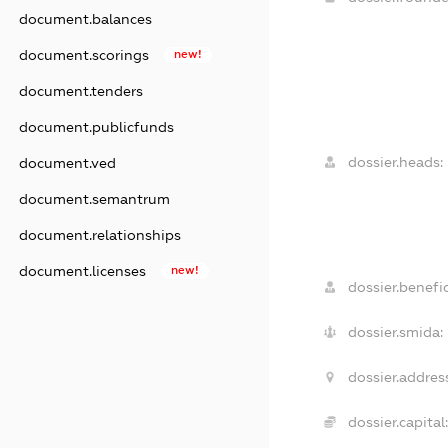
document.balances
document.scorings
new!
document.tenders
document.publicfunds
dossier.heads:
document.ved
document.semantrum
document.relationships
document.licenses
new!
dossier.benefic
dossier.smida:
dossier.addres
dossier.capital