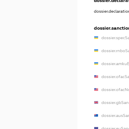
dossier.declarat
dossier.declarati
dossier.sanctio
dossier.specS
dossier.rnboS
dossier.amkuB
dossier.ofacS
dossier.ofac
dossier.gbSan
dossier.ausSa
dossier.euSan