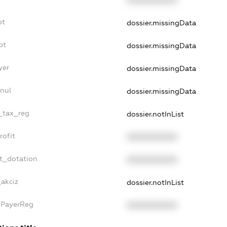
bt
dossier.missingData
bt
dossier.missingData
yer
dossier.missingData
nul
dossier.missingData
e_tax_reg
dossier.notInList
rofit
XXXXXXXXXX
et_dotation
XXXXXXXXXX
_akciz
dossier.notInList
xPayerReg
XXXXXXXXXX