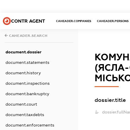
CONTR AGENT
CAHEADER.COMPANIES
CAHEADER.PERSONS
CAHEADER.SEARCH
document.dossier
КОМУН
document.statements
(ЯСЛА
document.history
МІСЬКО
document.inspections
document.bankruptcy
dossier.title
document.court
dossier.fullN
document.taxdebts
document.enforcements