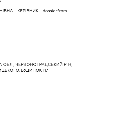
Р
НІВНА
-
КЕРІВНИК
- dossier.from
КА ОБЛ., ЧЕРВОНОГРАДСЬКИЙ Р-Н,
ИЦЬКОГО, БУДИНОК 117