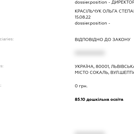
dossier.position - ДИРЕКТО
КРАСІЛЬЧУК ОЛЬГА СТЕПА
15.08.22
dossier.position -
ciaries:
ВІДПОВІДНО ДО ЗАКОНУ
XXXXXXXXXX
s:
УКРАЇНА, 80001, ЛЬВІВСЬ
МІСТО СОКАЛЬ, ВУЛ.ШЕПТ
:
0 грн.
85.10
дошкільна освіта
XXXXXXXXXX