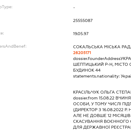
bType:
-
25555087
e:
19.05.97
dersAndBenef:
СОКАЛЬСЬКА МІСЬКА РАДА
26205171
dossier.founderAddress
УКРА
ШЕПТИЦЬКИЙ Р-Н, МІСТО 
БУДИНОК 44
statements.nationality:
Укра
КРАСІЛЬЧУК ОЛЬГА СТЕПА
dossier.from 15.08.22
ВЧИНЯТ
ОСОБИ, У ТОМУ ЧИСЛІ П
(ДИРЕКТОР З 16.08.2022 Р
АЛЕ НЕ ДОВШЕ 12 МІСЯЦІ
СКАСУВАННЯ ВОЄННОГО 
ДЛЯ ДЕРЖАВНОЇ РЕЄСТРАЦ