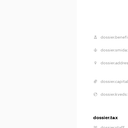
dossier.benefi
dossier.smida:
dossier.addres
dossier.capital
dossier.kveds:
dossier.tax
dossier.staff