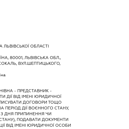
 ЛЬВІВСЬКОЇ ОБЛАСТІ
ЇНА, 80001, ЛЬВІВСЬКА ОБЛ.,
СОКАЛЬ, ВУЛ.ШЕПТИЦЬКОГО,
їна
НІВНА
-
ПРЕДСТАВНИК
-
И ДІЇ ВІД ІМЕНІ ЮРИДИЧНОЇ
ІДПИСУВАТИ ДОГОВОРИ ТОЩО
. НА ПЕРІОД ДІЇ ВОЄННОГО СТАНУ,
В З ДНЯ ПРИПИНЕННЯ ЧИ
СТАНУ), ПОДАВАТИ ДОКУМЕНТИ
ІЇ ВІД ІМЕНІ ЮРИДИЧНОЇ ОСОБИ