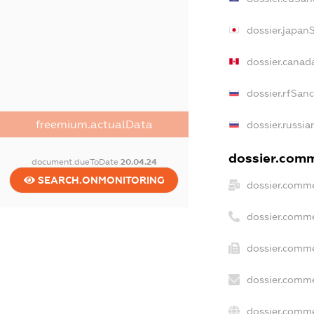
dossier.japan
dossier.canad
dossier.rfSan
freemium.actualData
dossier.russia
dossier.comme
document.dueToDate
20.04.24
SEARCH.ONMONITORING
dossier.comme
dossier.comme
dossier.comme
dossier.comme
dossier.comme