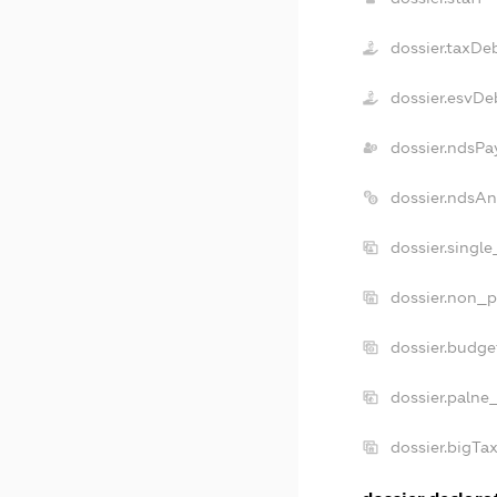
dossier.taxDe
dossier.esvDe
dossier.ndsPa
dossier.ndsAn
dossier.singl
dossier.non_p
dossier.budg
dossier.palne
dossier.bigTa