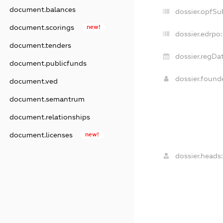
document.balances
dossier.opfSu
document.scorings
new!
dossier.edrpo:
document.tenders
dossier.regDat
document.publicfunds
dossier.foun
document.ved
document.semantrum
document.relationships
document.licenses
new!
dossier.heads: