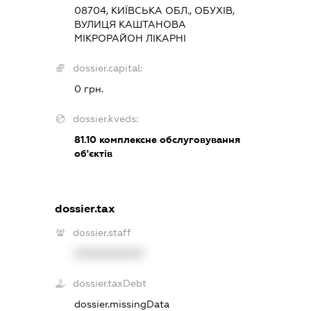
08704, КИЇВСЬКА ОБЛ., ОБУХІВ,
ВУЛИЦЯ КАШТАНОВА
МІКРОРАЙОН ЛІКАРНІ
dossier.capital:
0 грн.
dossier.kveds:
81.10
комплексне обслуговування
об'єктів
dossier.tax
dossier.staff
XXXXXXXXXX
dossier.taxDebt
dossier.missingData