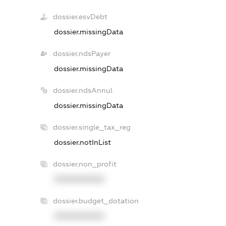
dossier.esvDebt
dossier.missingData
dossier.ndsPayer
dossier.missingData
dossier.ndsAnnul
dossier.missingData
dossier.single_tax_reg
dossier.notInList
dossier.non_profit
XXXXXXXXXX
dossier.budget_dotation
XXXXXXXXXX