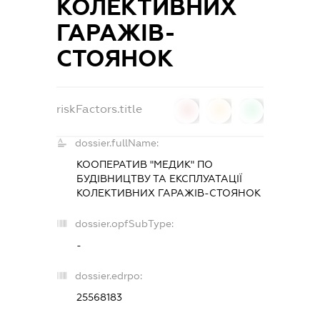
КОЛЕКТИВНИХ
ГАРАЖІВ-
СТОЯНОК
riskFactors.title
0
0
0
dossier.fullName:
КООПЕРАТИВ "МЕДИК" ПО
БУДІВНИЦТВУ ТА ЕКСПЛУАТАЦІЇ
КОЛЕКТИВНИХ ГАРАЖІВ-СТОЯНОК
dossier.opfSubType:
-
dossier.edrpo:
25568183