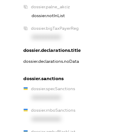
dossier.palne_akciz
dossier.notInList
dossier.bigTaxPayerReg
XXXXXXXXXX
dossier.declarations.title
dossier.declarations.noData
dossier.sanctions
dossier.specSanctions
XXXXXXXXXX
dossier.rnboSanctions
XXXXXXXXXX
dossier.amkuBlackList