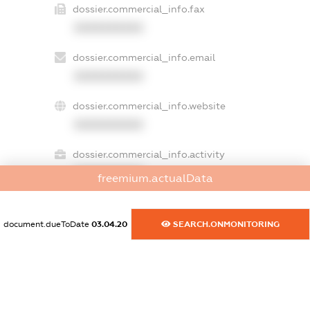
dossier.commercial_info.fax
XXXXXXXXXX
dossier.commercial_info.email
XXXXXXXXXX
dossier.commercial_info.website
XXXXXXXXXX
dossier.commercial_info.activity
XXXXXXXXXX
freemium.actualData
document.dueToDate
03.04.20
SEARCH.ONMONITORING
freemium.exampleText_1
freemium.exampleText_2
freemium.anonymousPerSearch2
FREEMIUM.DETAILS
FREEMIUM.REGISTER