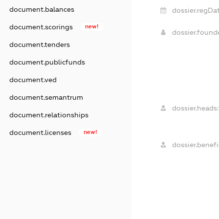
document.balances
dossier.regDat
document.scorings
new!
dossier.foun
document.tenders
document.publicfunds
document.ved
document.semantrum
dossier.heads:
document.relationships
document.licenses
new!
dossier.benefi