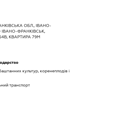
АНКІВСЬКА ОБЛ., ІВАНО-
О ІВАНО-ФРАНКІВСЬК,
64В, КВАРТИРА 79М
подарство
баштанних культур, коренеплодів і
ний транспорт