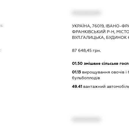
XXXXXXXXXX
s:
УКРАЇНА, 76019, ІВАНО-ФР
ФРАНКІВСЬКИЙ Р-Н, МІСТ
ВУЛ.ГАЛИЦЬКА, БУДИНОК 
:
87 648,45 грн.
01.50
змішане сільське гос
01.13
вирощування овочів і 
бульбоплодів
49.41
вантажний автомобіль
XXXXXXXXXX