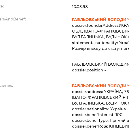
e:
10.03.98
dersAndBenef:
ГАБЛЬОВСЬКИЙ ВОЛОДИ
dossier.founderAddress
УКРА
ОБЛ., ІВАНО-ФРАНКІВСЬКИ
ВУЛ.ГАЛИЦЬКА, БУДИНОК 
statements.nationality:
Укра
Розмір внеску до статутног
ГАБЛЬОВСЬКИЙ ВОЛОДИ
dossier.position -
ciaries:
ГАБЛЬОВСЬКИЙ ВОЛОДИ
dossier.address:
УКРАЇНА, 7
ІВАНО-ФРАНКІВСЬКИЙ Р-Н
ВУЛ.ГАЛИЦЬКА, БУДИНОК 
dossier.nationality:
Україна
dossier.benefInterest:
100
dossier.benefType:
Прямий в
dossier.benefRole:
КІНЦЕВИ