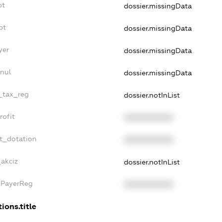
bt
dossier.missingData
bt
dossier.missingData
yer
dossier.missingData
nul
dossier.missingData
e_tax_reg
dossier.notInList
rofit
XXXXXXXXXX
t_dotation
XXXXXXXXXX
_akciz
dossier.notInList
xPayerReg
XXXXXXXXXX
ions.title