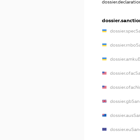
dossier.declarati
dossier.sanctio
dossier.specS
dossier.rnboS
dossier.amkuB
dossier.ofacS
dossier.ofac
dossier.gbSan
dossier.ausSa
dossier.euSan