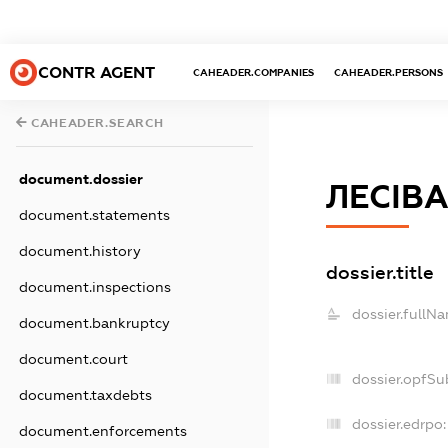
CONTR AGENT
CAHEADER.COMPANIES
CAHEADER.PERSONS
CAHEADER.SEARCH
document.dossier
ЛЕСІВ
document.statements
document.history
dossier.title
document.inspections
dossier.fullN
document.bankruptcy
document.court
dossier.opfSu
document.taxdebts
dossier.edrpo:
document.enforcements