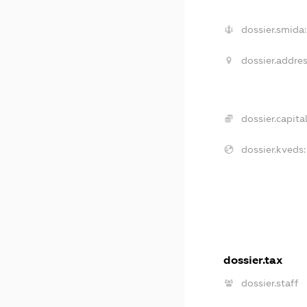
dossier.smida:
dossier.addres
dossier.capital
dossier.kveds:
dossier.tax
dossier.staff