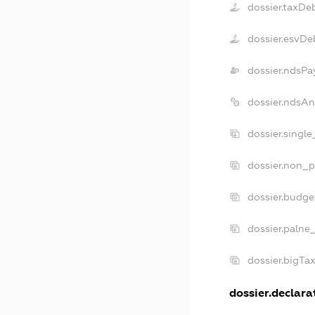
dossier.taxDe
dossier.esvDe
dossier.ndsPa
dossier.ndsAn
dossier.singl
dossier.non_p
dossier.budge
dossier.palne
dossier.bigTa
dossier.declarat