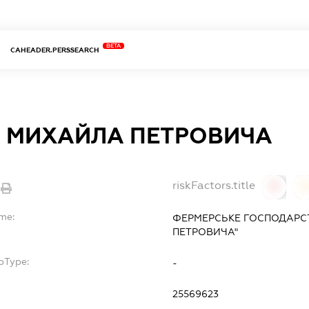
BETA
CAHEADER.PERSSEARCH
А МИХАЙЛА ПЕТРОВИЧА
riskFactors.title
0
ame:
ФЕРМЕРСЬКЕ ГОСПОДАРС
ПЕТРОВИЧА"
bType:
-
25569623