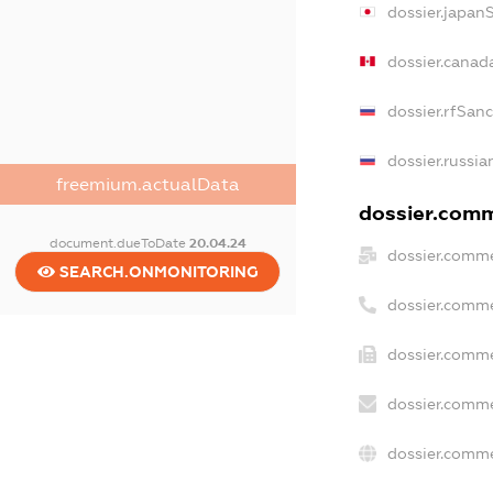
dossier.japan
dossier.canad
dossier.rfSan
dossier.russia
freemium.actualData
dossier.comme
document.dueToDate
20.04.24
dossier.comme
SEARCH.ONMONITORING
dossier.comme
dossier.comme
dossier.comme
dossier.comme