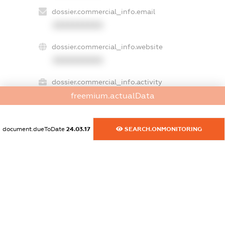
dossier.commercial_info.email
XXXXXXXXXX
dossier.commercial_info.website
XXXXXXXXXX
dossier.commercial_info.activity
XXXXXXXXXX
freemium.actualData
document.dueToDate
24.03.17
SEARCH.ONMONITORING
freemium.exampleText_1
freemium.exampleText_2
freemium.anonymousPerSearch2
FREEMIUM.DETAILS
FREEMIUM.REGISTER