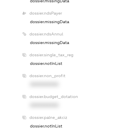
dossier.missingData
dossier.ndsPayer
dossier.missingData
dossier.ndsAnnul
dossier.missingData
dossier.single_tax_reg
dossier.notInList
dossier.non_profit
XXXXXXXXXX
dossier.budget_dotation
XXXXXXXXXX
dossier.palne_akciz
dossier.notInList