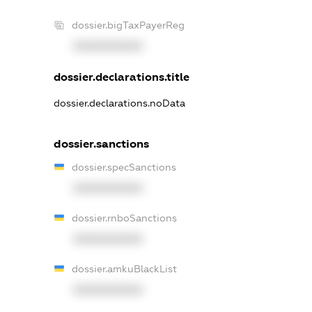
dossier.bigTaxPayerReg
XXXXXXXXXX
dossier.declarations.title
dossier.declarations.noData
dossier.sanctions
dossier.specSanctions
XXXXXXXXXX
dossier.rnboSanctions
XXXXXXXXXX
dossier.amkuBlackList
XXXXXXXXXX