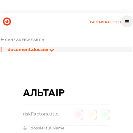
CAHEADER.GETTEST
CAHEADER.SEARCH
document.dossier
АЛЬТАІР
riskFactors.title
0
0
0
dossier.fullName: