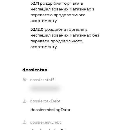
52.11
роздрібна торгівля в
неспеціалізованих магазинах з
перевагою продовольчого
асортименту
52.12.0
роздрібна торгівля в
неспеціалізованих магазинах без
переваги продовольчого
асортименту
dossier.tax
dossier.staff
XXXXXXXXXX
dossier.taxDebt
dossier.missingData
dossier.esvDebt