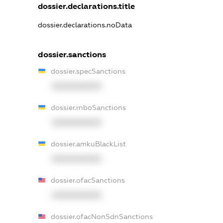
dossier.declarations.title
dossier.declarations.noData
dossier.sanctions
dossier.specSanctions
XXXXXXXXXX
dossier.rnboSanctions
XXXXXXXXXX
dossier.amkuBlackList
XXXXXXXXXX
dossier.ofacSanctions
XXXXXXXXXX
dossier.ofacNonSdnSanctions