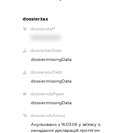
dossier.tax
dossier.staff
XXXXXXXXXX
dossier.taxDebt
dossier.missingData
dossier.esvDebt
dossier.missingData
dossier.ndsPayer
dossier.missingData
dossier.ndsAnnul
Анульовано з 16.03.06 у зв'язку з:
ненадання декларацiй протягом