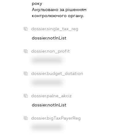
року
Анульовано за рiшенням
контролюючого органу.
dossier.single_tax_reg
dossier.notInList
dossier.non_profit
XXXXXXXXXX
dossier.budget_dotation
XXXXXXXXXX
dossier.palne_akciz
dossier.notInList
dossier.bigTaxPayerReg
XXXXXXXXXX