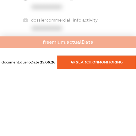
XXXXXXXXXX
dossier.commercial_info.activity
XXXXXXXXXX
freemium.actualData
freemium.exampleText_1
freemium.exampleText_2
document.dueToDate
25.06.26
SEARCH.ONMONITORING
freemium.anonymousPerSearch2
FREEMIUM.DETAILS
FREEMIUM.REGISTER