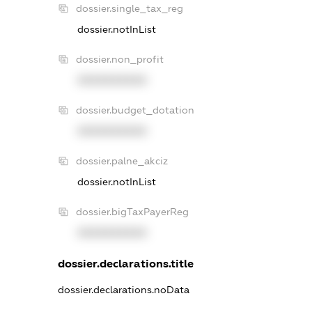
dossier.single_tax_reg
dossier.notInList
dossier.non_profit
XXXXXXXXXX
dossier.budget_dotation
XXXXXXXXXX
dossier.palne_akciz
dossier.notInList
dossier.bigTaxPayerReg
XXXXXXXXXX
dossier.declarations.title
dossier.declarations.noData