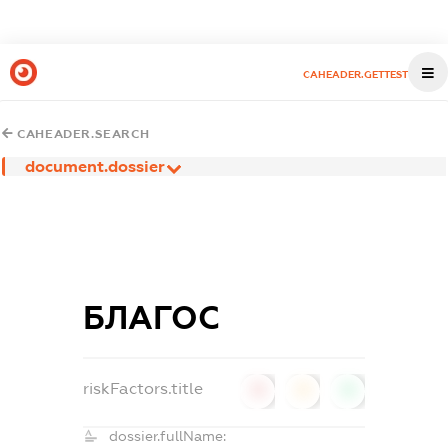
CAHEADER.GETTEST
CAHEADER.SEARCH
document.dossier
БЛАГОС
riskFactors.title
0
0
0
dossier.fullName: