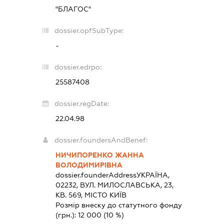
"БЛАГОС"
dossier.opfSubType:
-
dossier.edrpo:
25587408
dossier.regDate:
22.04.98
dossier.foundersAndBenef:
НИЧИПОРЕНКО ЖАННА
ВОЛОДИМИРІВНА
dossier.founderAddress
УКРАЇНА,
02232, ВУЛ. МИЛОСЛАВСЬКА, 23,
КВ. 569, МІСТО КИЇВ
Розмір внеску до статутного фонду
(грн.):
12 000
(10 %)