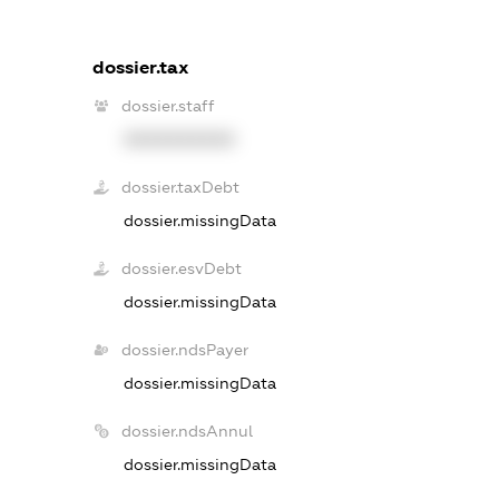
dossier.tax
dossier.staff
XXXXXXXXXX
dossier.taxDebt
dossier.missingData
dossier.esvDebt
dossier.missingData
dossier.ndsPayer
dossier.missingData
dossier.ndsAnnul
dossier.missingData