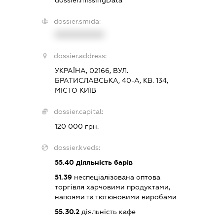
dossier.missingData
dossier.smida:
XXXXXXXXXX
dossier.address:
УКРАЇНА, 02166, ВУЛ.
БРАТИСЛАВСЬКА, 40-А, КВ. 134,
МІСТО КИЇВ
dossier.capital:
120 000 грн.
dossier.kveds:
55.40
діяльність барів
51.39
неспеціалізована оптова
торгівля харчовими продуктами,
напоями та тютюновими виробами
55.30.2
діяльність кафе