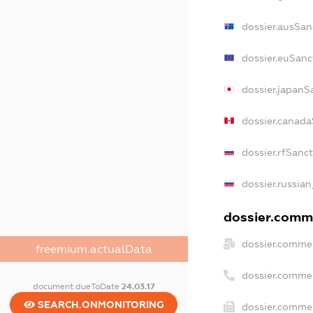
dossier.ausSan
dossier.euSanc
dossier.japanS
dossier.canad
dossier.rfSanc
dossier.russian
dossier.comme
dossier.commer
freemium.actualData
dossier.comme
document.dueToDate
24.03.17
SEARCH.ONMONITORING
dossier.commer