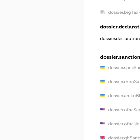
dossier.bigTa
dossier.declarati
dossier.declaratio
dossier.sanctio
dossier.specSa
dossier.rnboSa
dossier.amkuBl
dossier.ofacSa
dossier.ofacN
dossier.gbSanc