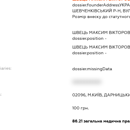
dossier.founderAddress
УКРА
ШЕВЧЕНКІВСЬКИЙ Р-Н, ВУЛ.
Розмір внеску до статутног
ШВЕЦЬ МАКСИМ ВІКТОРО
dossier.position -
ШВЕЦЬ МАКСИМ ВІКТОРО
dossier.position -
iaries:
dossier.missingData
XXXXXXXXXX
:
02096, М.КИЇВ, ДАРНИЦЬК
100 грн.
86.21
загальна медична пра