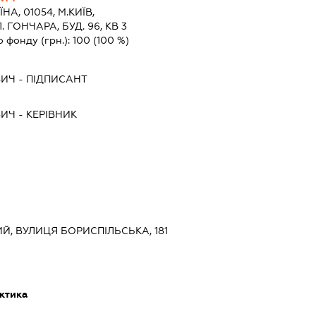
ЇНА, 01054, М.КИЇВ,
 ГОНЧАРА, БУД. 96, КВ 3
о фонду (грн.):
100
(100 %)
ВИЧ
-
ПІДПИСАНТ
ВИЧ
-
КЕРІВНИК
ИЙ, ВУЛИЦЯ БОРИСПІЛЬСЬКА, 181
ктика