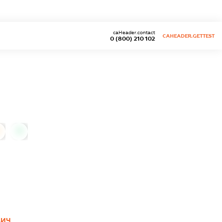
caHeader.contact
CAHEADER.GETTEST
0 (800) 210 102
0
ВИЧ