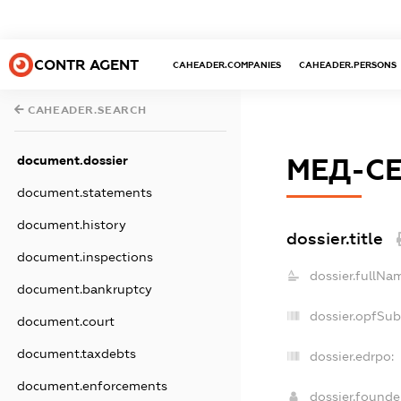
CONTR AGENT
CAHEADER.COMPANIES
CAHEADER.PERSONS
CAHEADER.SEARCH
document.dossier
МЕД-СЕ
document.statements
document.history
dossier.title
document.inspections
dossier.fullNa
document.bankruptcy
dossier.opfSub
document.court
document.taxdebts
dossier.edrpo:
document.enforcements
dossier.found