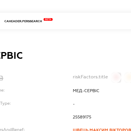
BETA
CAHEADER.PERSSEARCH
РВІС
riskFactors.title
0
0
me:
МЕД-СЕРВІС
Type:
-
25589175
ersAndBenef:
ШВЕЦЬ МАКСИМ ВІКТОРО