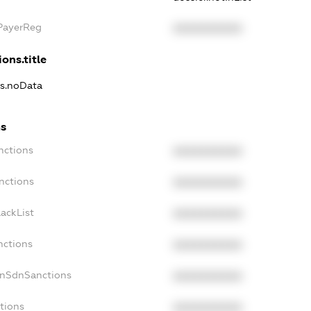
xPayerReg
XXXXXXXXXX
ons.title
ns.noData
ns
nctions
XXXXXXXXXX
nctions
XXXXXXXXXX
ackList
XXXXXXXXXX
nctions
XXXXXXXXXX
onSdnSanctions
XXXXXXXXXX
tions
XXXXXXXXXX