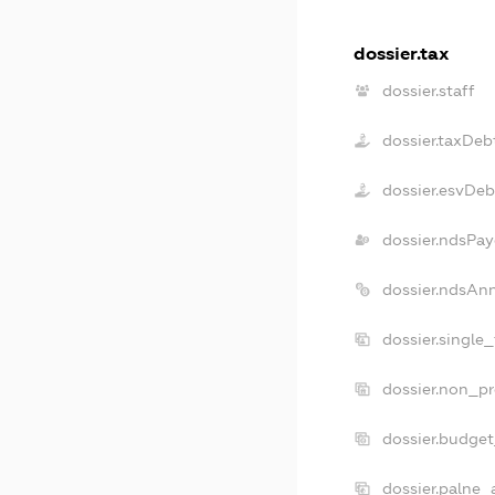
dossier.tax
dossier.staff
dossier.taxDeb
dossier.esvDeb
dossier.ndsPay
dossier.ndsAn
dossier.single
dossier.non_pr
dossier.budge
dossier.palne_