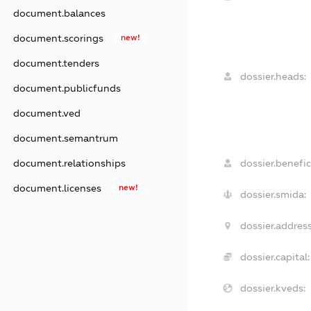
document.balances
document.scorings
new!
document.tenders
dossier.heads:
document.publicfunds
document.ved
document.semantrum
dossier.benefic
document.relationships
document.licenses
new!
dossier.smida:
dossier.address
dossier.capital:
dossier.kveds: