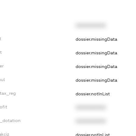
XXXXXXXXXX
t
dossier.missingData
t
dossier.missingData
er
dossier.missingData
nul
dossier.missingData
_tax_reg
dossier.notInList
ofit
XXXXXXXXXX
t_dotation
XXXXXXXXXX
akciz
dossier.notInList