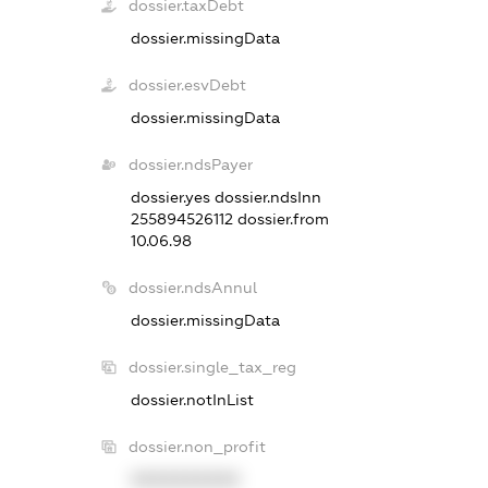
dossier.taxDebt
dossier.missingData
dossier.esvDebt
dossier.missingData
dossier.ndsPayer
dossier.yes
dossier.ndsInn
255894526112
dossier.from
10.06.98
dossier.ndsAnnul
dossier.missingData
dossier.single_tax_reg
dossier.notInList
dossier.non_profit
XXXXXXXXXX