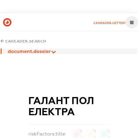
CAHEADER.GETTEST
CAHEADER.SEARCH
document.dossier
ГАЛАНТ ПОЛ
ЕЛЕКТРА
riskFactors.title
0
0
0