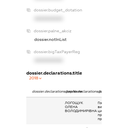
dossier.budget_dotation
XXXXXXXXXX
dossier.palne_akciz
dossier.notInList
dossier.bigTaxPayerReg
XXXXXXXXXX
dossier.declarations.title
2018
dossier.declarations.pepName
dossier.declarations.personName
dossier.declaratio
ЛОГОЩУК
Гонорари та інші
ОЛЕНА
виплати згідно з
ВОЛОДИМИРІВНА
цивільно-
правовим
правочинами