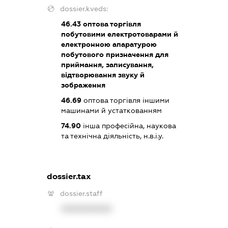
dossier.kveds:
46.43
оптова торгівля
побутовими електротоварами й
електронною апаратурою
побутового призначення для
приймання, записування,
відтворювання звуку й
зображення
46.69
оптова торгівля іншими
машинами й устаткованням
74.90
інша професійна, наукова
та технічна діяльність, н.в.і.у.
dossier.tax
dossier.staff
XXXXXXXXXX