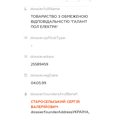
dossier.fullName:
ТОВАРИСТВО З ОБМЕЖЕНОЮ
ВІДПОВІДАЛЬНІСТЮ "ГАЛАНТ
ПОЛ ЕЛЕКТРА"
dossier.opfSubType:
-
dossier.edrpo:
25589459
dossier.regDate:
04.05.99
dossier.foundersAndBenef:
СТАРОСЕЛЬСЬКИЙ СЕРГІЙ
ВАЛЕРІЙОВИЧ
dossier.founderAddress
УКРАЇНА,