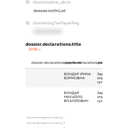
dossier.palne_akciz
dossier.notInList
dossier.bigTaxPayerReg
XXXXXXXXXX
dossier.declarations.title
2018
dossier.declarations.pepName
dossier.declarations.personName
dossier.declaratio
БОНДАР ІРИНА
Заробітна плата
БОРИСІВНА
отримана за
сумісництвом
БОНДАР
Заробітна плата
МИХАЙЛО
отримана за
ВІТАЛІЙОВИЧ
сумісництвом
dossier.declarations.license_1
dossier.declarations.license_2