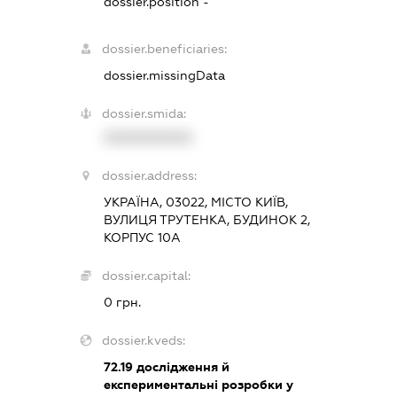
dossier.position -
dossier.beneficiaries:
dossier.missingData
dossier.smida:
XXXXXXXXXX
dossier.address:
УКРАЇНА, 03022, МІСТО КИЇВ,
ВУЛИЦЯ ТРУТЕНКА, БУДИНОК 2,
КОРПУС 10А
dossier.capital:
0 грн.
dossier.kveds:
72.19
дослідження й
експериментальні розробки у