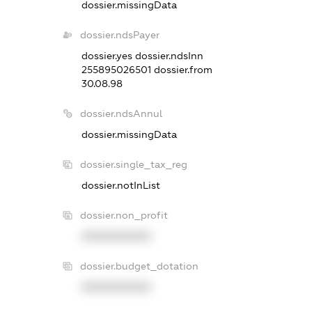
dossier.missingData
dossier.ndsPayer
dossier.yes
dossier.ndsInn
255895026501
dossier.from
30.08.98
dossier.ndsAnnul
dossier.missingData
dossier.single_tax_reg
dossier.notInList
dossier.non_profit
XXXXXXXXXX
dossier.budget_dotation
XXXXXXXXXX