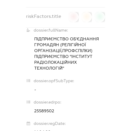
riskFactors.title
0
0
0
dossier.fullName:
ПІДПРИЄМСТВО ОБ'ЄДНАННЯ
ГРОМАДЯН (РЕЛІГІЙНОЇ
ОРГАНІЗАЦІЇ,ПРОФСПІЛКИ)
ПІДПРИЄМСТВО "ІНСТИТУТ
РАДІОЛОКАЦІЙНИХ
ТЕХНОЛОГІЙ"
dossier.opfSubType:
-
dossier.edrpo:
25589502
dossier.regDate: