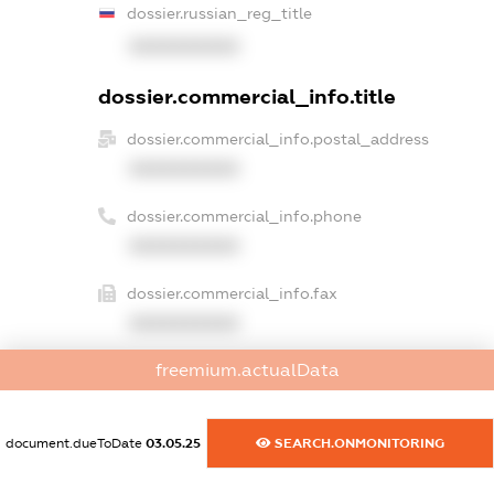
dossier.russian_reg_title
XXXXXXXXXX
dossier.commercial_info.title
dossier.commercial_info.postal_address
XXXXXXXXXX
dossier.commercial_info.phone
XXXXXXXXXX
dossier.commercial_info.fax
XXXXXXXXXX
freemium.actualData
dossier.commercial_info.email
XXXXXXXXXX
document.dueToDate
03.05.25
SEARCH.ONMONITORING
dossier.commercial_info.website
XXXXXXXXXX