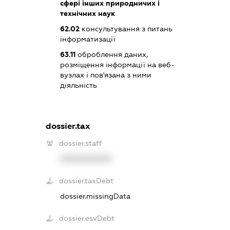
сфері інших природничих і
технічних наук
62.02
консультування з питань
інформатизації
63.11
оброблення даних,
розміщення інформації на веб-
вузлах і пов'язана з ними
діяльність
dossier.tax
dossier.staff
XXXXXXXXXX
dossier.taxDebt
dossier.missingData
dossier.esvDebt