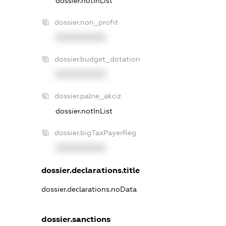
dossier.notInList
dossier.non_profit
XXXXXXXXXX
dossier.budget_dotation
XXXXXXXXXX
dossier.palne_akciz
dossier.notInList
dossier.bigTaxPayerReg
XXXXXXXXXX
dossier.declarations.title
dossier.declarations.noData
dossier.sanctions