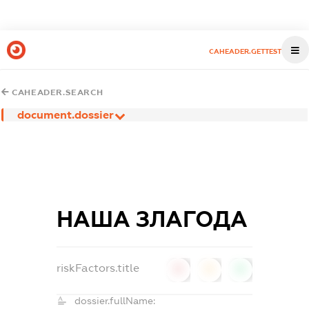
CAHEADER.GETTEST
CAHEADER.SEARCH
document.dossier
НАША ЗЛАГОДА
riskFactors.title
0
0
0
dossier.fullName: