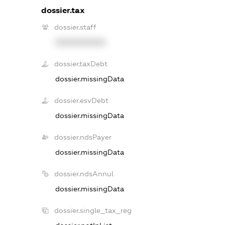
dossier.tax
dossier.staff
XXXXXXXXXX
dossier.taxDebt
dossier.missingData
dossier.esvDebt
dossier.missingData
dossier.ndsPayer
dossier.missingData
dossier.ndsAnnul
dossier.missingData
dossier.single_tax_reg