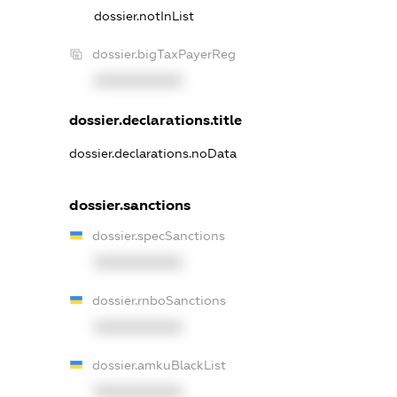
dossier.notInList
dossier.bigTaxPayerReg
XXXXXXXXXX
dossier.declarations.title
dossier.declarations.noData
dossier.sanctions
dossier.specSanctions
XXXXXXXXXX
dossier.rnboSanctions
XXXXXXXXXX
dossier.amkuBlackList
XXXXXXXXXX