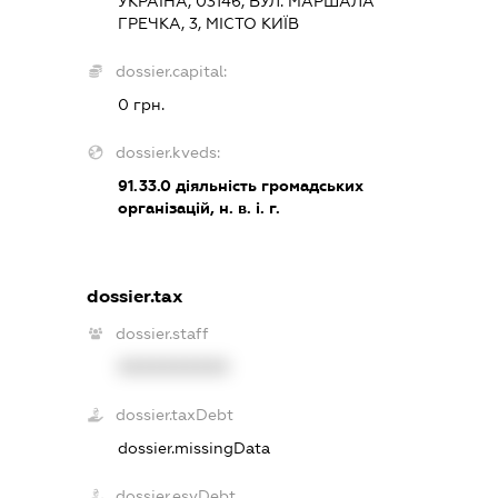
УКРАЇНА, 03146, ВУЛ. МАРШАЛА
ГРЕЧКА, 3, МІСТО КИЇВ
dossier.capital:
0 грн.
dossier.kveds:
91.33.0
діяльність громадських
організацій, н. в. і. г.
dossier.tax
dossier.staff
XXXXXXXXXX
dossier.taxDebt
dossier.missingData
dossier.esvDebt