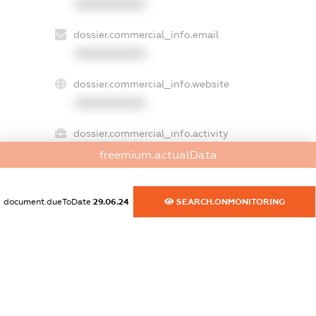
XXXXXXXXXX
dossier.commercial_info.email
XXXXXXXXXX
dossier.commercial_info.website
XXXXXXXXXX
dossier.commercial_info.activity
XXXXXXXXXX
freemium.actualData
document.dueToDate
29.06.24
SEARCH.ONMONITORING
freemium.exampleText_1
freemium.exampleText_2
freemium.anonymousPerSearch2
FREEMIUM.DETAILS
FREEMIUM.REGISTER