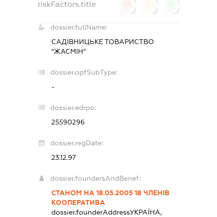
riskFactors.title
0
0
0
dossier.fullName:
САДІВНИЦЬКЕ ТОВАРИСТВО
"ЖАСМІН"
dossier.opfSubType:
-
dossier.edrpo:
25590296
dossier.regDate:
23.12.97
dossier.foundersAndBenef:
СТАНОМ НА 18.05.2005 18 ЧЛЕНІВ
КООПЕРАТИВА
dossier.founderAddress
УКРАЇНА,