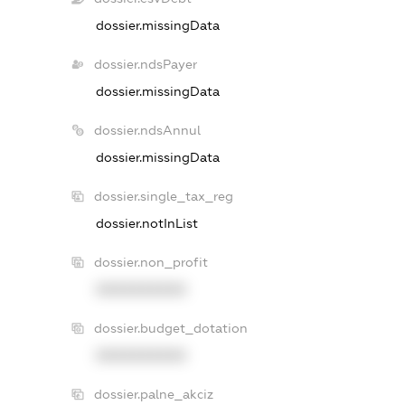
dossier.missingData
dossier.ndsPayer
dossier.missingData
dossier.ndsAnnul
dossier.missingData
dossier.single_tax_reg
dossier.notInList
dossier.non_profit
XXXXXXXXXX
dossier.budget_dotation
XXXXXXXXXX
dossier.palne_akciz