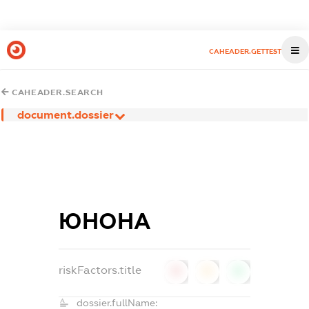
CAHEADER.GETTEST
CAHEADER.SEARCH
document.dossier
ЮНОНА
riskFactors.title
0
0
0
dossier.fullName: