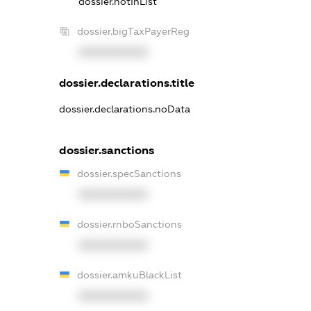
dossier.notInList
dossier.bigTaxPayerReg
XXXXXXXXXX
dossier.declarations.title
dossier.declarations.noData
dossier.sanctions
dossier.specSanctions
XXXXXXXXXX
dossier.rnboSanctions
XXXXXXXXXX
dossier.amkuBlackList
XXXXXXXXXX