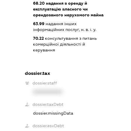
68.20
надання в оренду й
експлуатацію власного чи
орендованого нерухомого майна
63.99
надання інших
інформаційних послуг, н. в. і. у.
70.22
консультування з питань
комерційної діяльності й
керування
dossier.tax
dossier.staff
XXXXXXXXXX
dossier.taxDebt
dossier.missingData
dossier.esvDebt