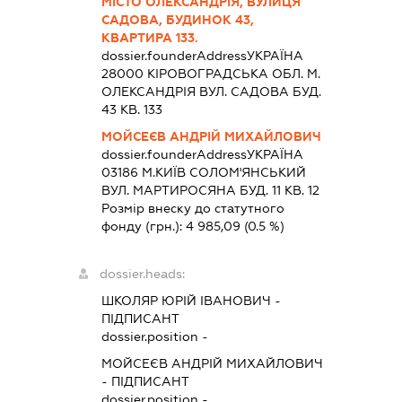
МІСТО ОЛЕКСАНДРІЯ, ВУЛИЦЯ
САДОВА, БУДИНОК 43,
КВАРТИРА 133.
dossier.founderAddress
УКРАЇНА
28000 КIРОВОГРАДСЬКА ОБЛ. М.
ОЛЕКСАНДРІЯ ВУЛ. САДОВА БУД.
43 КВ. 133
МОЙСЕЄВ АНДРІЙ МИХАЙЛОВИЧ
dossier.founderAddress
УКРАЇНА
03186 М.КИЇВ СОЛОМ'ЯНСЬКИЙ
ВУЛ. МАРТИРОСЯНА БУД. 11 КВ. 12
Розмір внеску до статутного
фонду (грн.):
4 985,09
(0.5 %)
dossier.heads:
ШКОЛЯР ЮРІЙ ІВАНОВИЧ
-
ПІДПИСАНТ
dossier.position -
МОЙСЕЄВ АНДРІЙ МИХАЙЛОВИЧ
-
ПІДПИСАНТ
dossier.position -