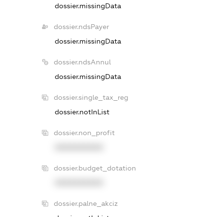
dossier.missingData
dossier.ndsPayer
dossier.missingData
dossier.ndsAnnul
dossier.missingData
dossier.single_tax_reg
dossier.notInList
dossier.non_profit
XXXXXXXXXX
dossier.budget_dotation
XXXXXXXXXX
dossier.palne_akciz