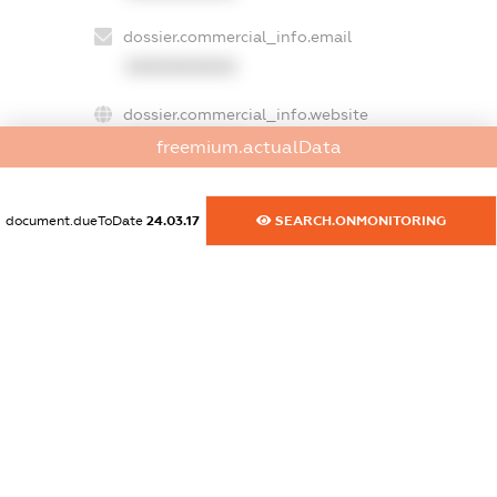
dossier.commercial_info.email
XXXXXXXXXX
dossier.commercial_info.website
XXXXXXXXXX
freemium.actualData
dossier.commercial_info.activity
XXXXXXXXXX
document.dueToDate
24.03.17
SEARCH.ONMONITORING
freemium.exampleText_1
freemium.exampleText_2
freemium.anonymousPerSearch2
FREEMIUM.DETAILS
FREEMIUM.REGISTER