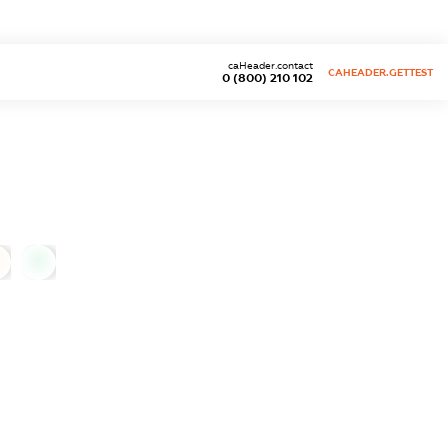
caHeader.contact
CAHEADER.GETTEST
0 (800) 210 102
0