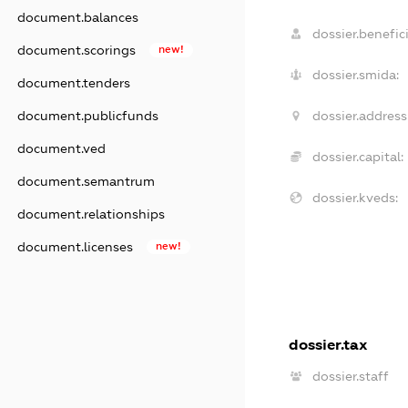
document.balances
dossier.benefici
document.scorings
new!
dossier.smida:
document.tenders
document.publicfunds
dossier.address
document.ved
dossier.capital:
document.semantrum
dossier.kveds:
document.relationships
document.licenses
new!
dossier.tax
dossier.staff