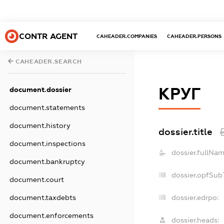
CONTR AGENT
CAHEADER.COMPANIES
CAHEADER.PERSONS
CAHEADER.SEARCH
КРУГ
document.dossier
document.statements
document.history
dossier.title
document.inspections
dossier.fullNam
document.bankruptcy
dossier.opfSub
document.court
document.taxdebts
dossier.edrpo:
document.enforcements
dossier.heads: