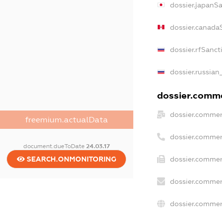
dossier.japanS
dossier.canada
dossier.rfSanct
dossier.russian
dossier.commer
dossier.commer
freemium.actualData
dossier.commer
document.dueToDate
24.03.17
SEARCH.ONMONITORING
dossier.commer
dossier.commer
dossier.commer