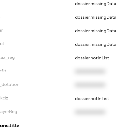
t
dossier.missingData
t
dossier.missingData
er
dossier.missingData
ul
dossier.missingData
_tax_reg
dossier.notInList
ofit
XXXXXXXXXX
_dotation
XXXXXXXXXX
kciz
dossier.notInList
PayerReg
XXXXXXXXXX
ons.title