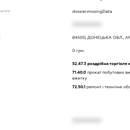
aries:
dossier.missingData
XXXXXXXXXX
:
84500, ДОНЕЦЬКА ОБЛ., АР
0 грн.
52.47.3
роздрібна торгівля
71.40.0
прокат побутових ви
вжитку
72.50.1
ремонт і технічне об
XXXXXXXXXX