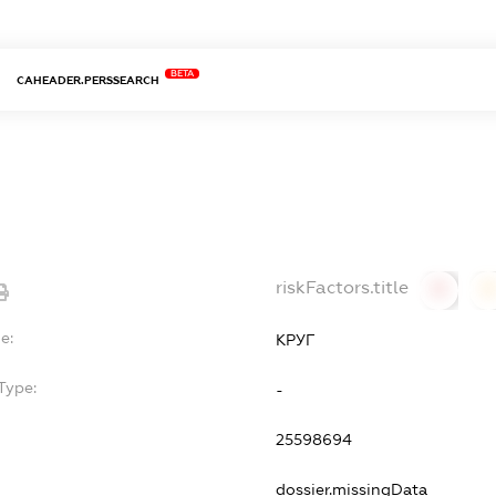
BETA
CAHEADER.PERSSEARCH
riskFactors.title
0
0
e:
КРУГ
Type:
-
25598694
dossier.missingData