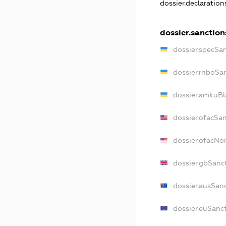
dossier.declaratio
dossier.sanction
dossier.specSa
dossier.rnboSa
dossier.amkuBl
dossier.ofacSa
dossier.ofacN
dossier.gbSanc
dossier.ausSan
dossier.euSanc