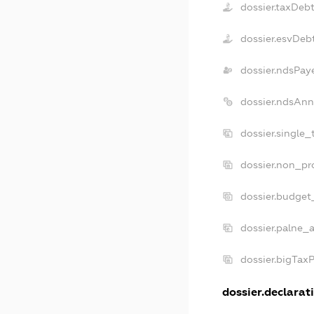
dossier.taxDeb
dossier.esvDeb
dossier.ndsPay
dossier.ndsAnn
dossier.single
dossier.non_pr
dossier.budget
dossier.palne_a
dossier.bigTax
dossier.declarati