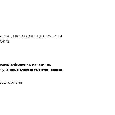
А ОБЛ., МІСТО ДОНЕЦЬК, ВУЛИЦЯ
ОК 12
еспеціалізованих магазинах
чування, напоями та тютюновими
ова торгівля