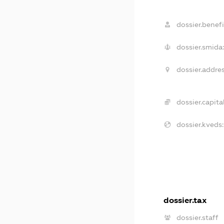
dossier.benefi
dossier.smida
dossier.addres
dossier.capital
dossier.kveds:
dossier.tax
dossier.staff