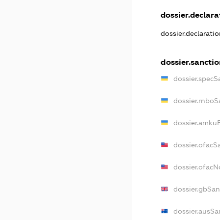
dossier.declarat
dossier.declarati
dossier.sanctio
dossier.specS
dossier.rnboS
dossier.amkuB
dossier.ofacS
dossier.ofac
dossier.gbSan
dossier.ausSa