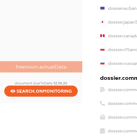
dossier.euSan
dossier.japan
dossier.cana
dossier.rfSan
dossier.russia
freemium.actualData
dossier.comm
document.dueToDate
12.10.25
dossier.comme
SEARCH.ONMONITORING
dossier.comm
dossier.comme
dossier.comme