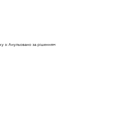
ку з:
Анульовано за рiшенням