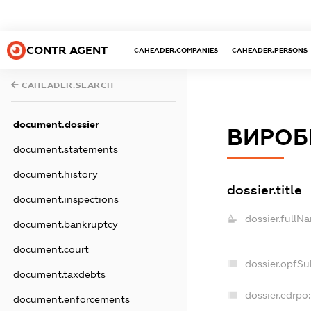
CONTR AGENT
CAHEADER.COMPANIES
CAHEADER.PERSONS
CAHEADER.SEARCH
document.dossier
ВИРОБ
document.statements
document.history
dossier.title
document.inspections
dossier.fullN
document.bankruptcy
document.court
dossier.opfSu
document.taxdebts
dossier.edrpo:
document.enforcements