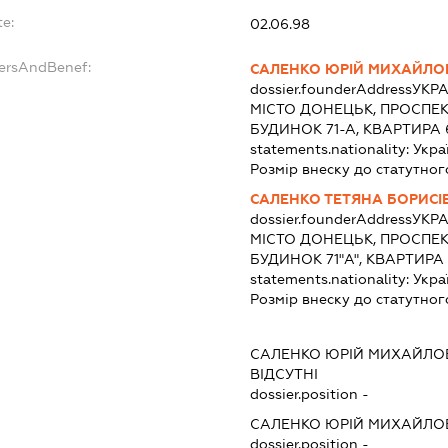
te:
02.06.98
dersAndBenef:
САЛЕНКО ЮРІЙ МИХАЙЛО
dossier.founderAddress
УКРА
МІСТО ДОНЕЦЬК, ПРОСПЕ
БУДИНОК 71-А, КВАРТИРА 
statements.nationality:
Укра
Розмір внеску до статутног
САЛЕНКО ТЕТЯНА БОРИСІ
dossier.founderAddress
УКРА
МІСТО ДОНЕЦЬК, ПРОСПЕ
БУДИНОК 71"А", КВАРТИРА
statements.nationality:
Укра
Розмір внеску до статутног
:
САЛЕНКО ЮРІЙ МИХАЙЛО
ВІДСУТНІ
dossier.position -
САЛЕНКО ЮРІЙ МИХАЙЛО
dossier.position -