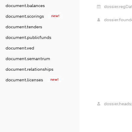
document.balances
dossier.regDa
document.scorings
new!
dossier.foun
document.tenders
document.publicfunds
document.ved
document.semantrum
document.relationships
document.licenses
new!
dossier.heads