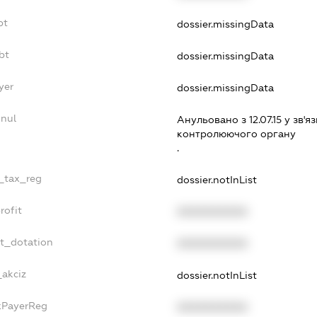
bt
dossier.missingData
bt
dossier.missingData
yer
dossier.missingData
nnul
Анульовано з 12.07.15 у зв'яз
контролюючого органу
.
e_tax_reg
dossier.notInList
rofit
XXXXXXXXXX
et_dotation
XXXXXXXXXX
_akciz
dossier.notInList
axPayerReg
XXXXXXXXXX