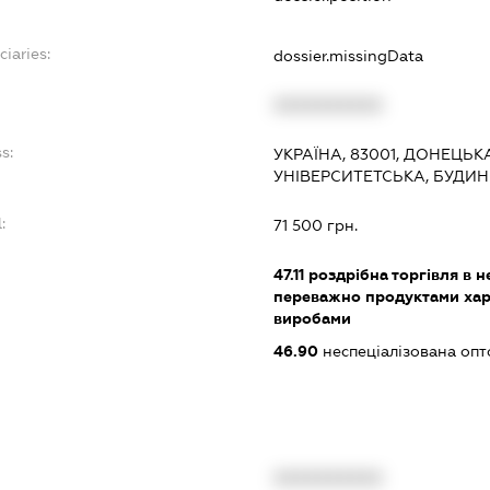
ciaries:
dossier.missingData
:
XXXXXXXXXX
s:
УКРАЇНА, 83001, ДОНЕЦЬК
УНІВЕРСИТЕТСЬКА, БУДИН
:
71 500 грн.
47.11
роздрібна торгівля в н
переважно продуктами хар
виробами
46.90
неспеціалізована опт
XXXXXXXXXX