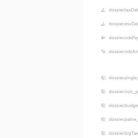
dossier.taxDe
dossier.esvDe
dossier.ndsPa
dossier.ndsA
dossier.singl
dossier.non_p
dossier.budg
dossier.palne
dossier.bigT