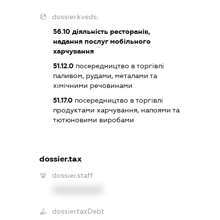
dossier.kveds:
56.10
діяльність ресторанів,
надання послуг мобільного
харчування
51.12.0
посередництво в торгівлі
паливом, рудами, металами та
хімічними речовинами
51.17.0
посередництво в торгівлі
продуктами харчування, напоями та
тютюновими виробами
dossier.tax
dossier.staff
XXXXXXXXXX
dossier.taxDebt