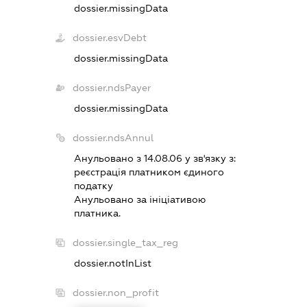
dossier.missingData
dossier.esvDebt
dossier.missingData
dossier.ndsPayer
dossier.missingData
dossier.ndsAnnul
Анульовано з 14.08.06 у зв'язку з:
реєстрацiя платником єдиного
податку
Анульовано за iнiцiативою
платника.
dossier.single_tax_reg
dossier.notInList
dossier.non_profit