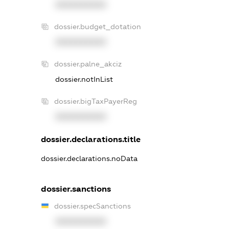
XXXXXXXXXX
dossier.budget_dotation
XXXXXXXXXX
dossier.palne_akciz
dossier.notInList
dossier.bigTaxPayerReg
XXXXXXXXXX
dossier.declarations.title
dossier.declarations.noData
dossier.sanctions
dossier.specSanctions
XXXXXXXXXX