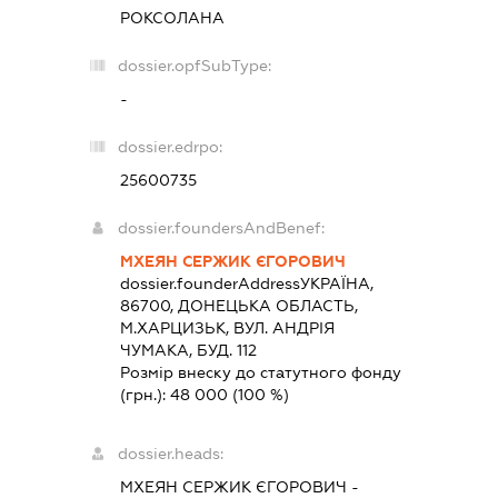
РОКСОЛАНА
dossier.opfSubType:
-
dossier.edrpo:
25600735
dossier.foundersAndBenef:
МХЕЯН СЕРЖИК ЄГОРОВИЧ
dossier.founderAddress
УКРАЇНА,
86700, ДОНЕЦЬКА ОБЛАСТЬ,
М.ХАРЦИЗЬК, ВУЛ. АНДРІЯ
ЧУМАКА, БУД. 112
Розмір внеску до статутного фонду
(грн.):
48 000
(100 %)
dossier.heads:
МХЕЯН СЕРЖИК ЄГОРОВИЧ
-