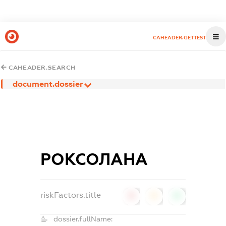
CAHEADER.GETTEST
CAHEADER.SEARCH
document.dossier
РОКСОЛАНА
riskFactors.title
0
0
0
dossier.fullName: