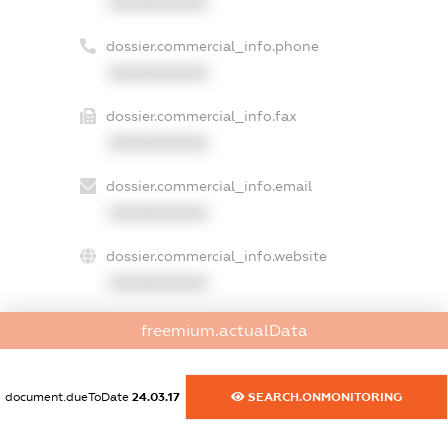
XXXXXXXXXX
dossier.commercial_info.phone
XXXXXXXXXX
dossier.commercial_info.fax
XXXXXXXXXX
dossier.commercial_info.email
XXXXXXXXXX
dossier.commercial_info.website
XXXXXXXXXX
dossier.commercial_info.activity
freemium.actualData
XXXXXXXXXX
document.dueToDate
24.03.17
SEARCH.ONMONITORING
freemium.exampleText_1