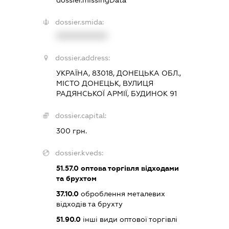
dossier.missingData
dossier.smida:
XXXXXXXXXX
dossier.address:
УКРАЇНА, 83018, ДОНЕЦЬКА ОБЛ.,
МІСТО ДОНЕЦЬК, ВУЛИЦЯ
РАДЯНСЬКОЇ АРМІЇ, БУДИНОК 91
dossier.capital:
300 грн.
dossier.kveds:
51.57.0
оптова торгівля відходами
та брухтом
37.10.0
оброблення металевих
відходів та брухту
51.90.0
інші види оптової торгівлі