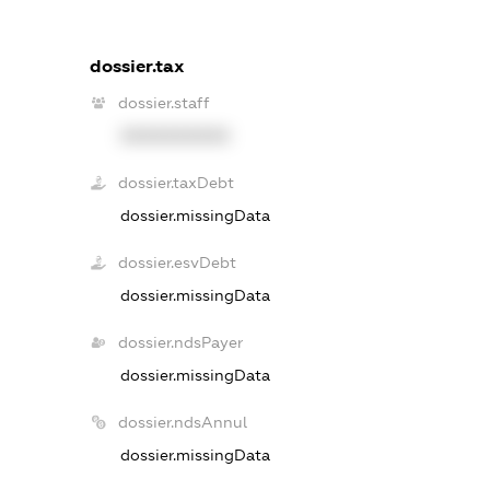
dossier.tax
dossier.staff
XXXXXXXXXX
dossier.taxDebt
dossier.missingData
dossier.esvDebt
dossier.missingData
dossier.ndsPayer
dossier.missingData
dossier.ndsAnnul
dossier.missingData