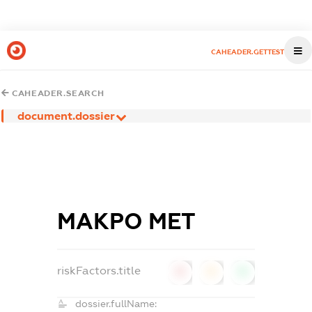
CAHEADER.GETTEST
CAHEADER.SEARCH
document.dossier
МАКРО МЕТ
riskFactors.title
0
0
0
dossier.fullName: