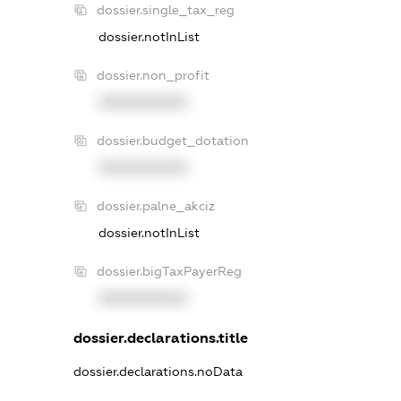
dossier.single_tax_reg
dossier.notInList
dossier.non_profit
XXXXXXXXXX
dossier.budget_dotation
XXXXXXXXXX
dossier.palne_akciz
dossier.notInList
dossier.bigTaxPayerReg
XXXXXXXXXX
dossier.declarations.title
dossier.declarations.noData