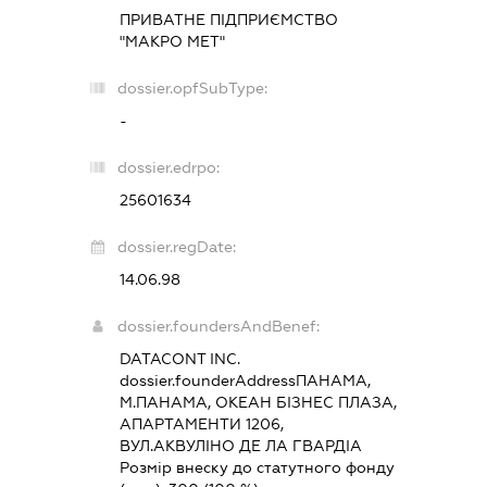
ПРИВАТНЕ ПІДПРИЄМСТВО
"МАКРО МЕТ"
dossier.opfSubType:
-
dossier.edrpo:
25601634
dossier.regDate:
14.06.98
dossier.foundersAndBenef:
DATACONT INC.
dossier.founderAddress
ПАНАМА,
М.ПАНАМА, ОКЕАН БІЗНЕС ПЛАЗА,
АПАРТАМЕНТИ 1206,
ВУЛ.АКВУЛІНО ДЕ ЛА ГВАРДІА
Розмір внеску до статутного фонду