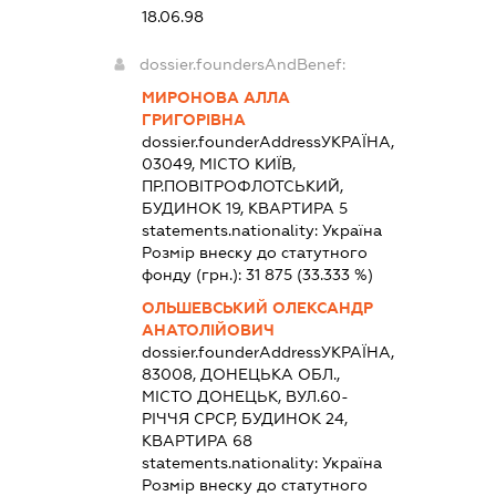
18.06.98
dossier.foundersAndBenef:
МИРОНОВА АЛЛА
ГРИГОРІВНА
dossier.founderAddress
УКРАЇНА,
03049, МІСТО КИЇВ,
ПР.ПОВІТРОФЛОТСЬКИЙ,
БУДИНОК 19, КВАРТИРА 5
statements.nationality:
Україна
Розмір внеску до статутного
фонду (грн.):
31 875
(33.333 %)
ОЛЬШЕВСЬКИЙ ОЛЕКСАНДР
АНАТОЛІЙОВИЧ
dossier.founderAddress
УКРАЇНА,
83008, ДОНЕЦЬКА ОБЛ.,
МІСТО ДОНЕЦЬК, ВУЛ.60-
РІЧЧЯ СРСР, БУДИНОК 24,
КВАРТИРА 68
statements.nationality:
Україна
Розмір внеску до статутного