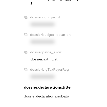
3
dossier.non_profit
XXXXXXXXXX
dossier.budget_dotation
XXXXXXXXXX
dossier.palne_akciz
dossier.notInList
dossier.bigTaxPayerReg
XXXXXXXXXX
dossier.declarations.title
dossier.declarations.noData