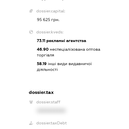
dossier.capital:
95 625 грн.
dossier.kveds:
73.11
рекламні агентства
46.90
неспеціалізована оптова
торгівля
58.19
інші види видавничої
діяльності
dossier.tax
dossier.staff
XXXXXXXXXX
dossier.taxDebt