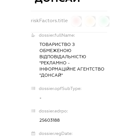
riskFactors.title
0
0
0
dossier.fullName:
ТОВАРИСТВО З
ОБМЕЖЕНОЮ
ВІДПОВІДАЛЬНІСТЮ
"РЕКЛАМНО -
ІНФОРМАЦІЙНЕ АГЕНТСТВО
"ДОНСАЙ"
dossier.opfSubType:
-
dossier.edrpo:
25603188
dossier.regDate: