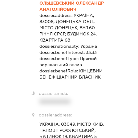
ОЛЬШЕВСЬКИЙ ОЛЕКСАНДР
АНАТОЛІЙОВИЧ
dossier.address:
УКРАЇНА,
83008, ДОНЕЦЬКА ОБЛ.,
МІСТО ДОНЕЦЬК, ВУЛ.60-
РІЧЧЯ СРСР, БУДИНОК 24,
КВАРТИРА 68
dossier.nationality:
Україна
dossier.benefInterest:
33.33
dossier.benefType:
Прямий
вирішальний вплив
dossier.benefRole:
КІНЦЕВИЙ
БЕНЕФІЦІАРНИЙ ВЛАСНИК
dossier.smida:
XXXXXXXXXX
dossier.address:
УКРАЇНА, 03049, МІСТО КИЇВ,
ПР.ПОВІТРОФЛОТСЬКИЙ,
БУДИНОК 19, КВАРТИРА 5