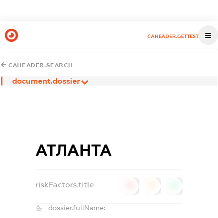
CAHEADER.GETTEST
CAHEADER.SEARCH
document.dossier
АТЛАНТА
riskFactors.title
0
0
0
dossier.fullName: