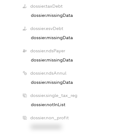
dossier.taxDebt
dossier.missingData
dossier.esvDebt
dossier.missingData
dossier.ndsPayer
dossier.missingData
dossier.ndsAnnul
dossier.missingData
dossier.single_tax_reg
dossier.notInList
dossier.non_profit
XXXXXXXXXX