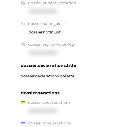
dossier.budget_dotation
XXXXXXXXXX
dossier.palne_akciz
dossier.notInList
dossier.bigTaxPayerReg
XXXXXXXXXX
dossier.declarations.title
dossier.declarations.noData
dossier.sanctions
dossier.specSanctions
XXXXXXXXXX
dossier.rnboSanctions