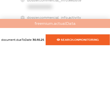
dossier.commercial_info.website
XXXXXXXXXX
dossier.commercial_info.activity
freemium.actualData
XXXXXXXXXX
document.dueToDate
30.10.25
SEARCH.ONMONITORING
freemium.exampleText_1
freemium.exampleText_2
freemium.anonymousPerSearch2
FREEMIUM.DETAILS
FREEMIUM.REGISTER