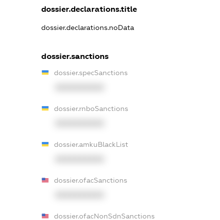
dossier.declarations.title
dossier.declarations.noData
dossier.sanctions
dossier.specSanctions
XXXXXXXXXX
dossier.rnboSanctions
XXXXXXXXXX
dossier.amkuBlackList
XXXXXXXXXX
dossier.ofacSanctions
XXXXXXXXXX
dossier.ofacNonSdnSanctions