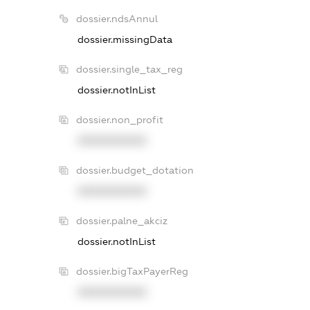
dossier.ndsAnnul
dossier.missingData
dossier.single_tax_reg
dossier.notInList
dossier.non_profit
XXXXXXXXXX
dossier.budget_dotation
XXXXXXXXXX
dossier.palne_akciz
dossier.notInList
dossier.bigTaxPayerReg
XXXXXXXXXX