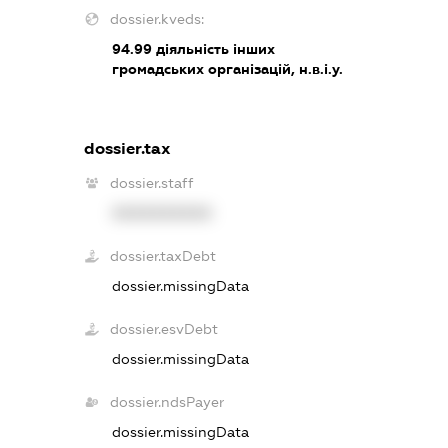
dossier.kveds:
94.99
діяльність інших
громадських організацій, н.в.і.у.
dossier.tax
dossier.staff
XXXXXXXXXX
dossier.taxDebt
dossier.missingData
dossier.esvDebt
dossier.missingData
dossier.ndsPayer
dossier.missingData