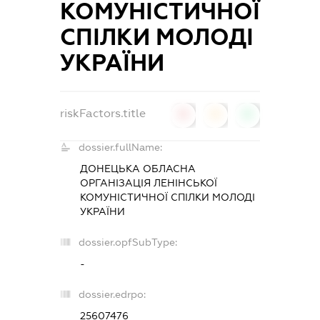
КОМУНІСТИЧНОЇ
СПІЛКИ МОЛОДІ
УКРАЇНИ
riskFactors.title
0
0
0
dossier.fullName:
ДОНЕЦЬКА ОБЛАСНА
ОРГАНІЗАЦІЯ ЛЕНІНСЬКОЇ
КОМУНІСТИЧНОЇ СПІЛКИ МОЛОДІ
УКРАЇНИ
dossier.opfSubType:
-
dossier.edrpo:
25607476