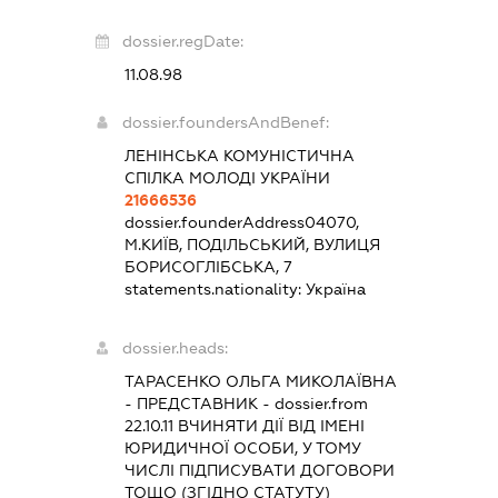
dossier.regDate:
11.08.98
dossier.foundersAndBenef:
ЛЕНІНСЬКА КОМУНІСТИЧНА
СПІЛКА МОЛОДІ УКРАЇНИ
21666536
dossier.founderAddress
04070,
М.КИЇВ, ПОДІЛЬСЬКИЙ, ВУЛИЦЯ
БОРИСОГЛІБСЬКА, 7
statements.nationality:
Україна
dossier.heads:
ТАРАСЕНКО ОЛЬГА МИКОЛАЇВНА
-
ПРЕДСТАВНИК
- dossier.from
22.10.11
ВЧИНЯТИ ДІЇ ВІД ІМЕНІ
ЮРИДИЧНОЇ ОСОБИ, У ТОМУ
ЧИСЛІ ПІДПИСУВАТИ ДОГОВОРИ
ТОЩО (ЗГІДНО СТАТУТУ)