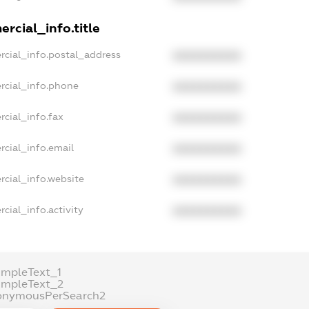
rcial_info.title
rcial_info.postal_address
XXXXXXXXXX
rcial_info.phone
XXXXXXXXXX
cial_info.fax
XXXXXXXXXX
rcial_info.email
XXXXXXXXXX
rcial_info.website
XXXXXXXXXX
cial_info.activity
XXXXXXXXXX
ampleText_1
ampleText_2
onymousPerSearch2