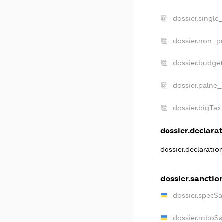
dossier.single
dossier.non_pr
dossier.budge
dossier.palne_
dossier.bigTa
dossier.declarat
dossier.declarati
dossier.sanctio
dossier.specS
dossier.rnboS