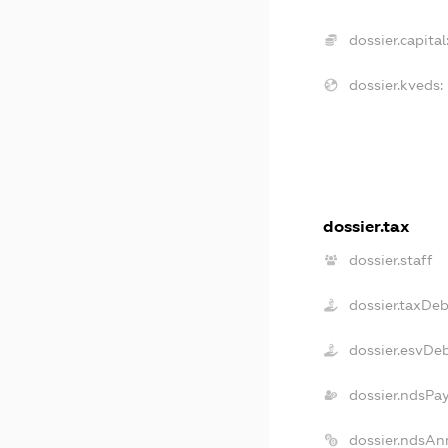
dossier.capital
dossier.kveds:
dossier.tax
dossier.staff
dossier.taxDeb
dossier.esvDe
dossier.ndsPa
dossier.ndsAn