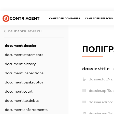
CONTR AGENT
CAHEADER.COMPANIES
CAHEADER.PERSONS
CAHEADER.SEARCH
document.dossier
ПОЛІГР
document.statements
document.history
dossier.title
document.inspections
dossier.fullNa
document.bankruptcy
dossier.opfSu
document.court
document.taxdebts
dossier.edrpo:
document.enforcements
dossier.regDat