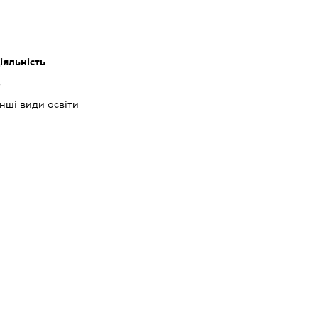
іяльність
ь
інші види освіти