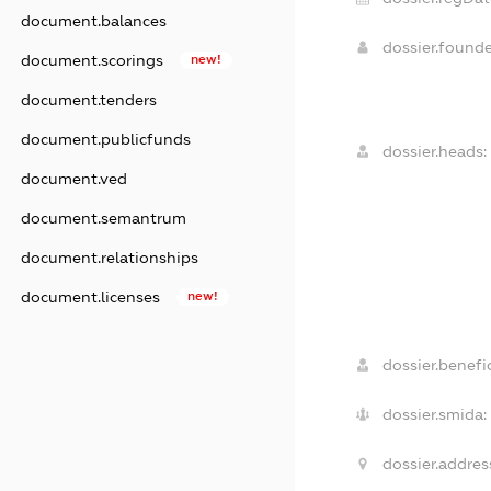
document.balances
dossier.found
document.scorings
new!
document.tenders
document.publicfunds
dossier.heads:
document.ved
document.semantrum
document.relationships
document.licenses
new!
dossier.benefic
dossier.smida:
dossier.addres