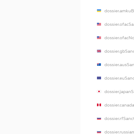
dossier.amkuB
dossier.ofacS
dossier.ofacN
dossier.gbSan
dossier.ausSa
dossier.euSan
dossier.japan
dossier.canad
dossier.rfSanc
dossier.russia