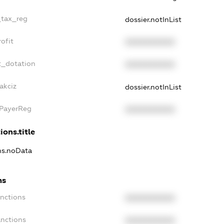
_tax_reg
dossier.notInList
ofit
XXXXXXXXXX
t_dotation
XXXXXXXXXX
akciz
dossier.notInList
xPayerReg
XXXXXXXXXX
ions.title
ons.noData
ns
anctions
XXXXXXXXXX
anctions
XXXXXXXXXX