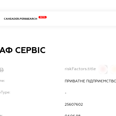
BETA
CAHEADER.PERSSEARCH
АФ СЕРВІС
riskFactors.title
0
0
me:
ПРИВАТНЕ ПІДПРИЄМСТВ
bType:
-
25607602
e:
04.06.98