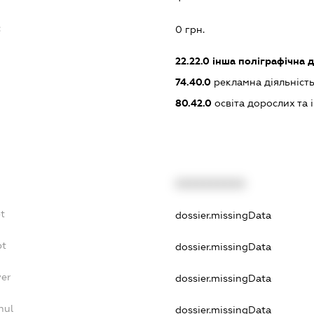
:
0 грн.
22.22.0
інша поліграфічна д
74.40.0
рекламна діяльніст
80.42.0
освіта дорослих та 
XXXXXXXXXX
t
dossier.missingData
bt
dossier.missingData
yer
dossier.missingData
nul
dossier.missingData