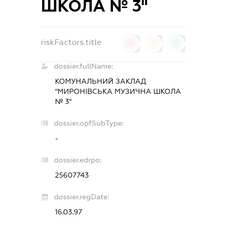
ШКОЛА № 3"
riskFactors.title
0
0
0
dossier.fullName:
КОМУНАЛЬНИЙ ЗАКЛАД
"МИРОНІВСЬКА МУЗИЧНА ШКОЛА
№ 3"
dossier.opfSubType:
-
dossier.edrpo:
25607743
dossier.regDate:
16.03.97