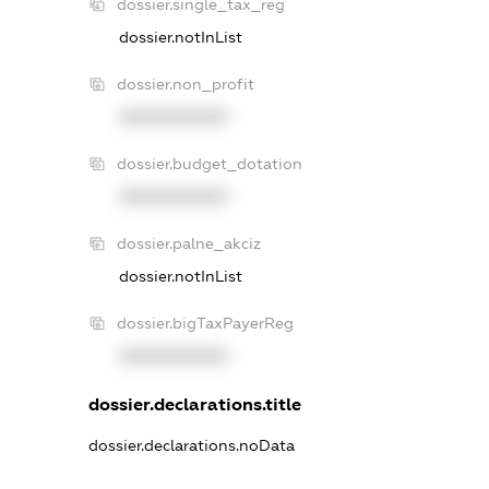
dossier.single_tax_reg
dossier.notInList
dossier.non_profit
XXXXXXXXXX
dossier.budget_dotation
XXXXXXXXXX
dossier.palne_akciz
dossier.notInList
dossier.bigTaxPayerReg
XXXXXXXXXX
dossier.declarations.title
dossier.declarations.noData