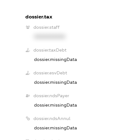
dossier.tax
dossier.staff
XXXXXXXXXX
dossier.taxDebt
dossier.missingData
dossier.esvDebt
dossier.missingData
dossier.ndsPayer
dossier.missingData
dossier.ndsAnnul
dossier.missingData