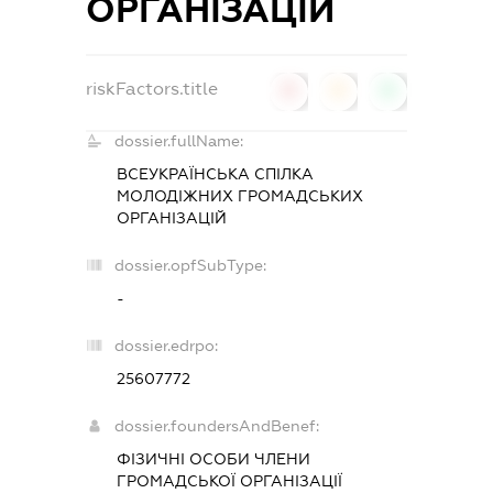
ОРГАНІЗАЦІЙ
riskFactors.title
0
0
0
dossier.fullName:
ВСЕУКРАЇНСЬКА СПІЛКА
МОЛОДІЖНИХ ГРОМАДСЬКИХ
ОРГАНІЗАЦІЙ
dossier.opfSubType:
-
dossier.edrpo:
25607772
dossier.foundersAndBenef:
ФІЗИЧНІ ОСОБИ ЧЛЕНИ
ГРОМАДСЬКОЇ ОРГАНІЗАЦІЇ