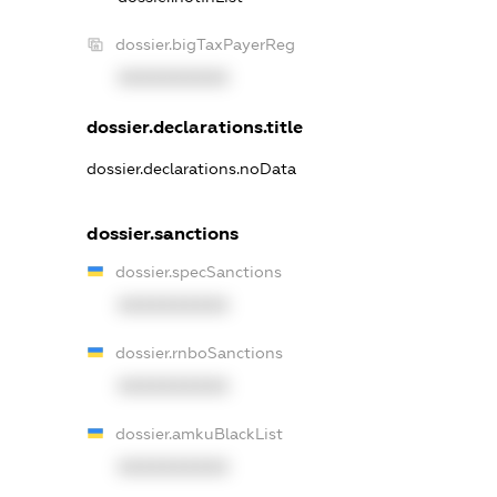
dossier.bigTaxPayerReg
XXXXXXXXXX
dossier.declarations.title
dossier.declarations.noData
dossier.sanctions
dossier.specSanctions
XXXXXXXXXX
dossier.rnboSanctions
XXXXXXXXXX
dossier.amkuBlackList
XXXXXXXXXX