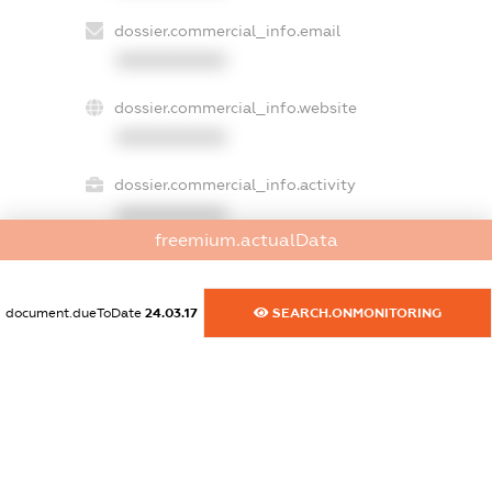
dossier.commercial_info.email
XXXXXXXXXX
dossier.commercial_info.website
XXXXXXXXXX
dossier.commercial_info.activity
XXXXXXXXXX
freemium.actualData
freemium.exampleText_1
document.dueToDate
24.03.17
SEARCH.ONMONITORING
freemium.exampleText_2
freemium.anonymousPerSearch2
FREEMIUM.DETAILS
FREEMIUM.REGISTER