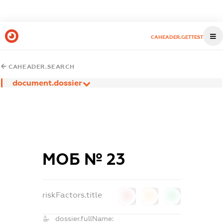
CAHEADER.GETTEST
CAHEADER.SEARCH
document.dossier
МОБ № 23
riskFactors.title
0
0
0
dossier.fullName: