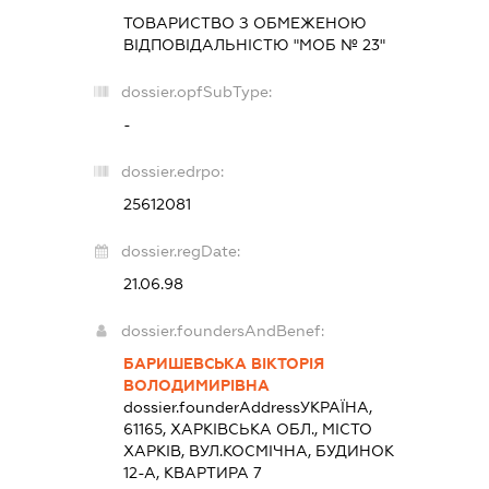
ТОВАРИСТВО З ОБМЕЖЕНОЮ
ВІДПОВІДАЛЬНІСТЮ "МОБ № 23"
dossier.opfSubType:
-
dossier.edrpo:
25612081
dossier.regDate:
21.06.98
dossier.foundersAndBenef:
БАРИШЕВСЬКА ВІКТОРІЯ
ВОЛОДИМИРІВНА
dossier.founderAddress
УКРАЇНА,
61165, ХАРКІВСЬКА ОБЛ., МІСТО
ХАРКІВ, ВУЛ.КОСМІЧНА, БУДИНОК
12-А, КВАРТИРА 7