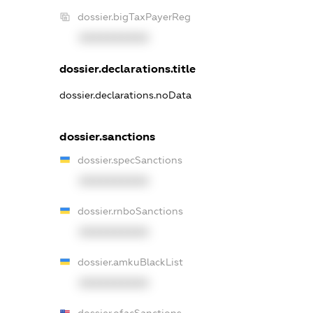
dossier.bigTaxPayerReg
XXXXXXXXXX
dossier.declarations.title
dossier.declarations.noData
dossier.sanctions
dossier.specSanctions
XXXXXXXXXX
dossier.rnboSanctions
XXXXXXXXXX
dossier.amkuBlackList
XXXXXXXXXX