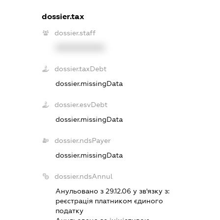
dossier.tax
dossier.staff
XXXXXXXXXX
dossier.taxDebt
dossier.missingData
dossier.esvDebt
dossier.missingData
dossier.ndsPayer
dossier.missingData
dossier.ndsAnnul
Анульовано з 29.12.06 у зв'язку з:
реєстрацiя платником єдиного
податку