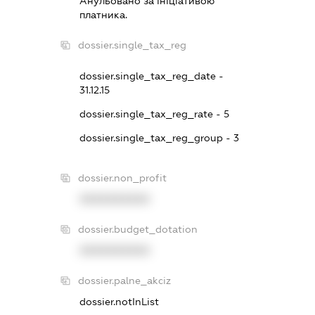
Анульовано за iнiцiативою
платника.
dossier.single_tax_reg
dossier.single_tax_reg_date -
31.12.15
dossier.single_tax_reg_rate - 5
dossier.single_tax_reg_group - 3
dossier.non_profit
XXXXXXXXXX
dossier.budget_dotation
XXXXXXXXXX
dossier.palne_akciz
dossier.notInList