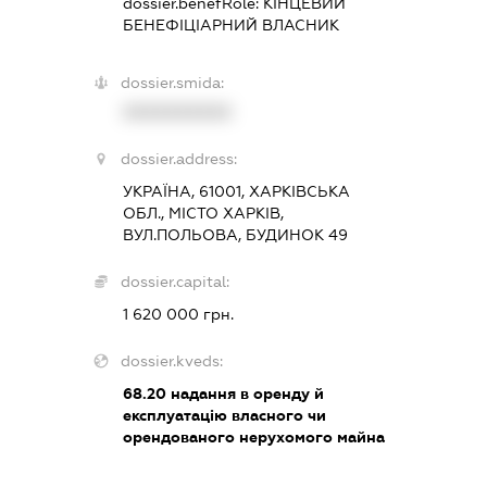
dossier.benefRole:
КІНЦЕВИЙ
БЕНЕФІЦІАРНИЙ ВЛАСНИК
dossier.smida:
XXXXXXXXXX
dossier.address:
УКРАЇНА, 61001, ХАРКІВСЬКА
ОБЛ., МІСТО ХАРКІВ,
ВУЛ.ПОЛЬОВА, БУДИНОК 49
dossier.capital:
1 620 000 грн.
dossier.kveds:
68.20
надання в оренду й
експлуатацію власного чи
орендованого нерухомого майна