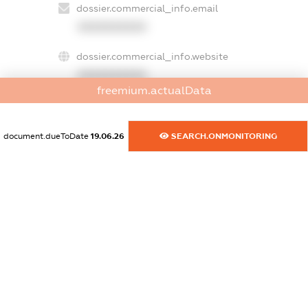
dossier.commercial_info.email
XXXXXXXXXX
dossier.commercial_info.website
XXXXXXXXXX
freemium.actualData
dossier.commercial_info.activity
XXXXXXXXXX
document.dueToDate
19.06.26
SEARCH.ONMONITORING
freemium.exampleText_1
freemium.exampleText_2
freemium.anonymousPerSearch2
FREEMIUM.DETAILS
FREEMIUM.REGISTER