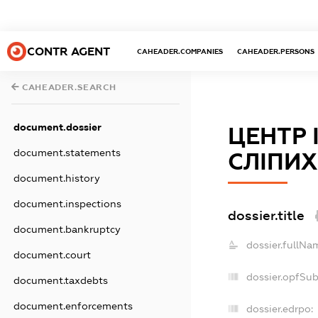
CONTR AGENT
CAHEADER.COMPANIES
CAHEADER.PERSONS
CAHEADER.SEARCH
document.dossier
ЦЕНТР
document.statements
СЛІПИХ
document.history
document.inspections
dossier.title
document.bankruptcy
dossier.fullNa
document.court
dossier.opfSu
document.taxdebts
document.enforcements
dossier.edrpo: