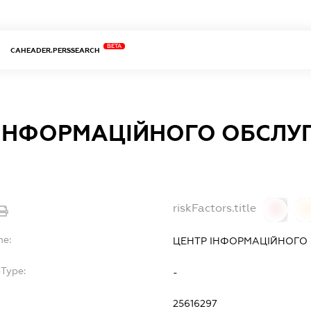
BETA
CAHEADER.PERSSEARCH
 ІНФОРМАЦІЙНОГО ОБСЛУ
riskFactors.title
0
0
me:
ЦЕНТР ІНФОРМАЦІЙНОГО
bType:
-
25616297