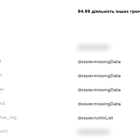
94.99
діяльність інших грома
XXXXXXXXXX
t
dossier.missingData
t
dossier.missingData
er
dossier.missingData
nul
dossier.missingData
_tax_reg
dossier.notInList
ofit
XXXXXXXXXX