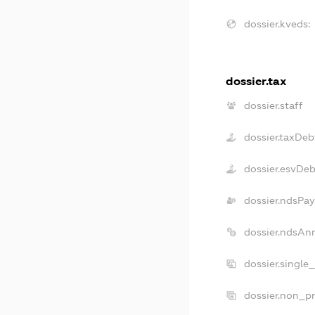
dossier.kveds:
dossier.tax
dossier.staff
dossier.taxDeb
dossier.esvDeb
dossier.ndsPay
dossier.ndsAn
dossier.single
dossier.non_pr