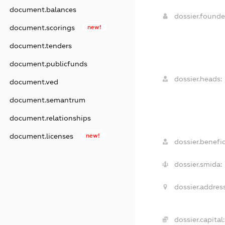
document.balances
dossier.found
document.scorings
new!
document.tenders
document.publicfunds
dossier.heads:
document.ved
document.semantrum
document.relationships
document.licenses
new!
dossier.benefic
dossier.smida:
dossier.address
dossier.capital: