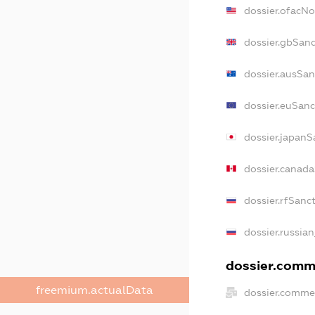
dossier.ofacN
dossier.gbSan
dossier.ausSan
dossier.euSanc
dossier.japanS
dossier.canad
dossier.rfSanc
dossier.russian
dossier.comme
freemium.actualData
dossier.comme