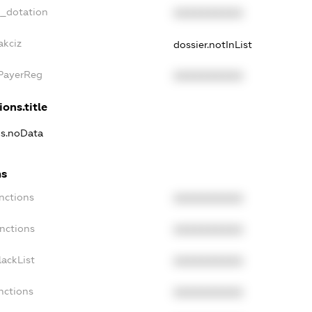
t_dotation
XXXXXXXXXX
akciz
dossier.notInList
xPayerReg
XXXXXXXXXX
ions.title
ns.noData
ns
nctions
XXXXXXXXXX
nctions
XXXXXXXXXX
ackList
XXXXXXXXXX
nctions
XXXXXXXXXX