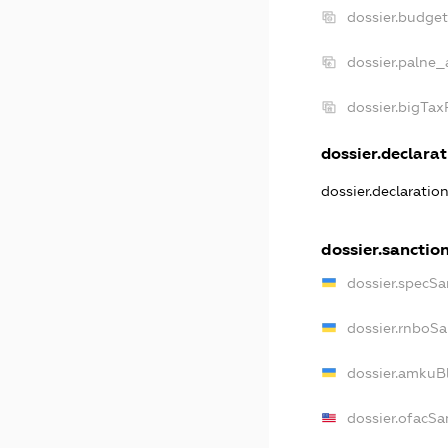
dossier.budge
dossier.palne_
dossier.bigTa
dossier.declarat
dossier.declaratio
dossier.sanctio
dossier.specSa
dossier.rnboSa
dossier.amkuBl
dossier.ofacSa