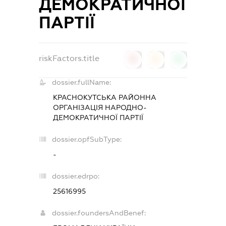
ДЕМОКРАТИЧНОЇ
ПАРТІЇ
riskFactors.title
0
0
0
dossier.fullName:
КРАСНОКУТСЬКА РАЙОННА
ОРГАНІЗАЦІЯ НАРОДНО-
ДЕМОКРАТИЧНОЇ ПАРТІЇ
dossier.opfSubType:
-
dossier.edrpo:
25616995
dossier.foundersAndBenef: