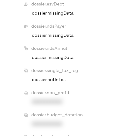
dossier.esvDebt
dossier.missingData
dossier.ndsPayer
dossier.missingData
dossier.ndsAnnul
dossier.missingData
dossier.single_tax_reg
dossier.notInList
dossier.non_profit
XXXXXXXXXX
dossier.budget_dotation
XXXXXXXXXX