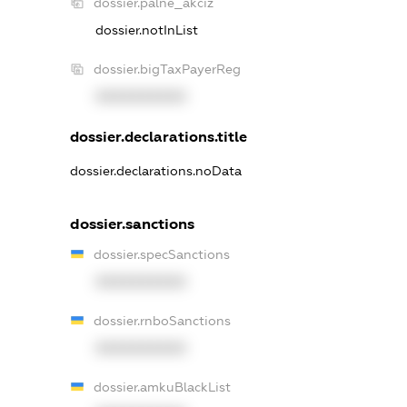
dossier.palne_akciz
dossier.notInList
dossier.bigTaxPayerReg
XXXXXXXXXX
dossier.declarations.title
dossier.declarations.noData
dossier.sanctions
dossier.specSanctions
XXXXXXXXXX
dossier.rnboSanctions
XXXXXXXXXX
dossier.amkuBlackList