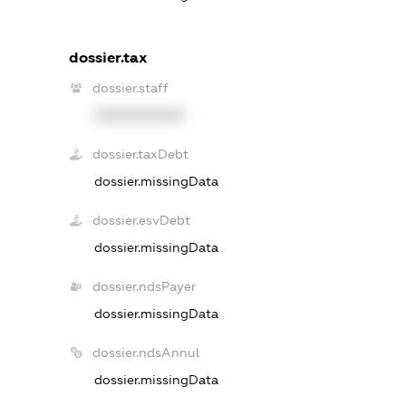
dossier.tax
dossier.staff
XXXXXXXXXX
dossier.taxDebt
dossier.missingData
dossier.esvDebt
dossier.missingData
dossier.ndsPayer
dossier.missingData
dossier.ndsAnnul
dossier.missingData