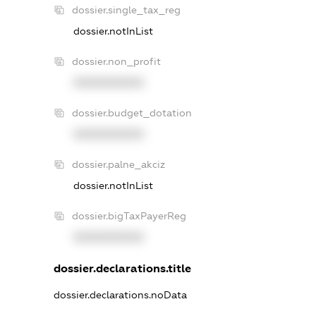
dossier.single_tax_reg
dossier.notInList
dossier.non_profit
XXXXXXXXXX
dossier.budget_dotation
XXXXXXXXXX
dossier.palne_akciz
dossier.notInList
dossier.bigTaxPayerReg
XXXXXXXXXX
dossier.declarations.title
dossier.declarations.noData