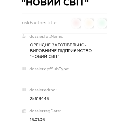
"НОВИЙ СВІТ"
riskFactors.title
0
0
0
dossier.fullName:
ОРЕНДНЕ ЗАГОТІВЕЛЬНО-
ВИРОБНИЧЕ ПІДПРИЄМСТВО
"НОВИЙ СВІТ"
dossier.opfSubType:
-
dossier.edrpo:
25619446
dossier.regDate:
16.01.06