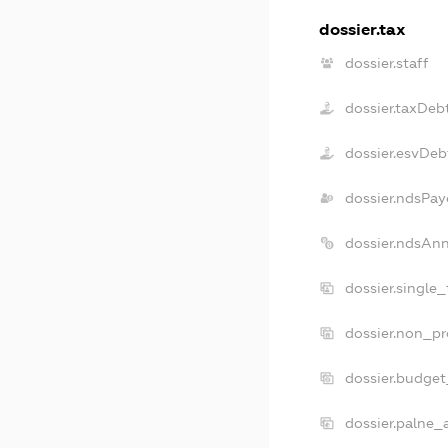
dossier.tax
dossier.staff
dossier.taxDeb
dossier.esvDeb
dossier.ndsPay
dossier.ndsAnn
dossier.single
dossier.non_pr
dossier.budge
dossier.palne_