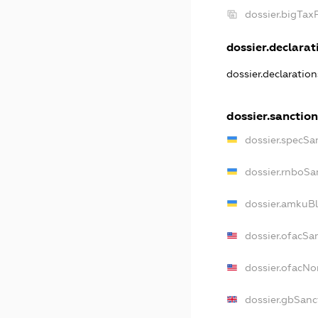
dossier.bigTax
dossier.declarati
dossier.declaratio
dossier.sanction
dossier.specSa
dossier.rnboSa
dossier.amkuBl
dossier.ofacSa
dossier.ofacN
dossier.gbSanc