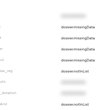
XXXXXXXXXX
t
dossier.missingData
t
dossier.missingData
er
dossier.missingData
ul
dossier.missingData
_tax_reg
dossier.notInList
ofit
XXXXXXXXXX
t_dotation
XXXXXXXXXX
akciz
dossier.notInList