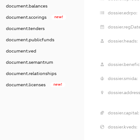
document.balances
dossier.edrpo:
document.scorings
new!
dossier.regDate
document.tenders
document.publicfunds
dossier.heads:
document.ved
document.semantrum
dossier.benefici
document.relationships
dossier.smida:
document.licenses
new!
dossier.address
dossier.capital:
dossier.kveds: