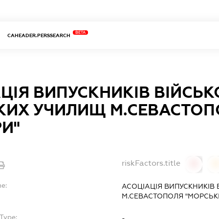
BETA
CAHEADER.PERSSEARCH
ЦІЯ ВИПУСКНИКІВ ВІЙСЬК
ИХ УЧИЛИЩ М.СЕВАСТОП
И"
riskFactors.title
0
0
e:
АСОЦІАЦІЯ ВИПУСКНИКІВ
М.СЕВАСТОПОЛЯ "МОРСЬКІ
Type:
-