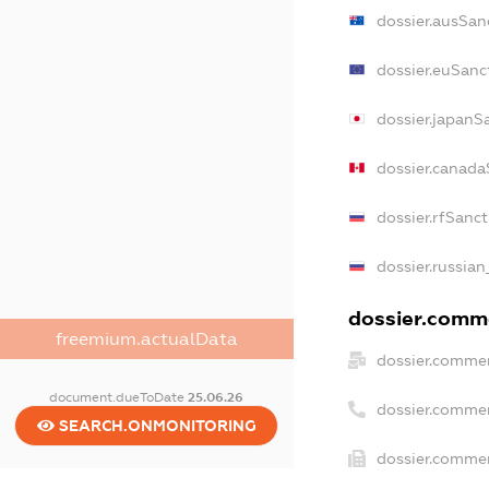
dossier.ausSan
dossier.euSanc
dossier.japanS
dossier.canada
dossier.rfSanc
dossier.russian
dossier.comme
freemium.actualData
dossier.commer
document.dueToDate
25.06.26
dossier.commer
SEARCH.ONMONITORING
dossier.commer