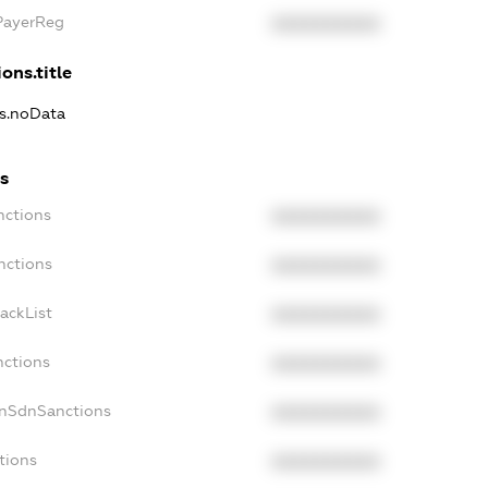
PayerReg
XXXXXXXXXX
ons.title
ns.noData
s
nctions
XXXXXXXXXX
nctions
XXXXXXXXXX
ackList
XXXXXXXXXX
nctions
XXXXXXXXXX
onSdnSanctions
XXXXXXXXXX
tions
XXXXXXXXXX