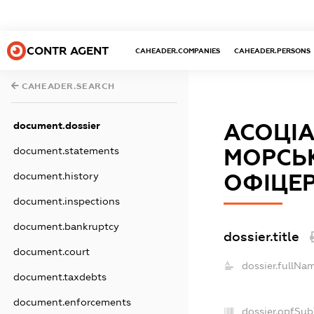
CONTR AGENT
CAHEADER.COMPANIES
CAHEADER.PERSONS
CAHEADER.SEARCH
document.dossier
АСОЦІА
document.statements
МОРСЬК
document.history
ОФІЦЕР
document.inspections
document.bankruptcy
dossier.title
document.court
dossier.fullNam
document.taxdebts
document.enforcements
dossier.opfSub