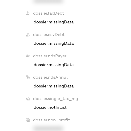
XXXXXXXXXX
dossier.taxDebt
dossier.missingData
dossier.esvDebt
dossier.missingData
dossier.ndsPayer
dossier.missingData
dossier.ndsAnnul
dossier.missingData
dossier.single_tax_reg
dossier.notInList
dossier.non_profit
XXXXXXXXXX