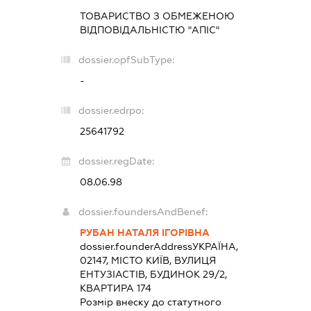
ТОВАРИСТВО З ОБМЕЖЕНОЮ
ВІДПОВІДАЛЬНІСТЮ "АПІС"
dossier.opfSubType:
-
dossier.edrpo:
25641792
dossier.regDate:
08.06.98
dossier.foundersAndBenef:
РУБАН НАТАЛЯ ІГОРІВНА
dossier.founderAddress
УКРАЇНА,
02147, МІСТО КИЇВ, ВУЛИЦЯ
ЕНТУЗІАСТІВ, БУДИНОК 29/2,
КВАРТИРА 174
Розмір внеску до статутного