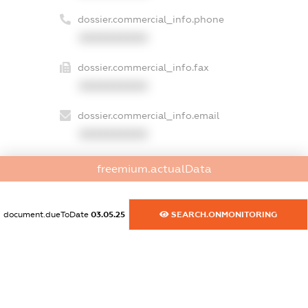
dossier.commercial_info.phone
XXXXXXXXXX
dossier.commercial_info.fax
XXXXXXXXXX
dossier.commercial_info.email
XXXXXXXXXX
dossier.commercial_info.website
freemium.actualData
XXXXXXXXXX
dossier.commercial_info.activity
document.dueToDate
03.05.25
SEARCH.ONMONITORING
XXXXXXXXXX
freemium.exampleText_1
freemium.exampleText_2