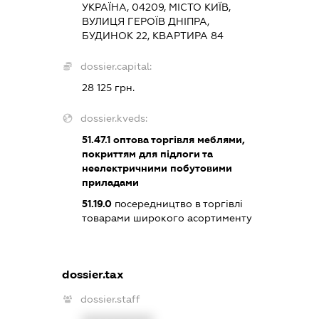
УКРАЇНА, 04209, МІСТО КИЇВ,
ВУЛИЦЯ ГЕРОЇВ ДНІПРА,
БУДИНОК 22, КВАРТИРА 84
dossier.capital:
28 125 грн.
dossier.kveds:
51.47.1
оптова торгівля меблями,
покриттям для підлоги та
неелектричними побутовими
приладами
51.19.0
посередництво в торгівлі
товарами широкого асортименту
dossier.tax
dossier.staff