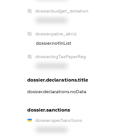
dossier.budget_dotation
XXXXXXXXXX
dossier.palne_akciz
dossier.notInList
dossier.bigTaxPayerReg
XXXXXXXXXX
dossier.declarations.title
dossier.declarations.noData
dossier.sanctions
dossier.specSanctions
XXXXXXXXXX