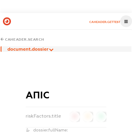
CAHEADER.GETTEST
CAHEADER.SEARCH
document.dossier
АПІС
riskFactors.title
0
0
0
dossier.fullName: